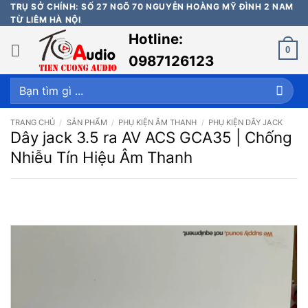
Bỏ
TRỤ SỞ CHÍNH: SỐ 27 NGÕ 70 NGUYỄN HOÀNG MỸ ĐÌNH 2 NAM
TỪ LIÊM HÀ NỘI
qua
Hotline:
nội
0
dung
0987126123
Tìm
kiếm:
TRANG CHỦ
/
SẢN PHẨM
/
PHỤ KIỆN ÂM THANH
/
PHỤ KIỆN DÂY JACK
Dây jack 3.5 ra AV ACS GCA35 | Chống
Nhiễu Tín Hiệu Âm Thanh