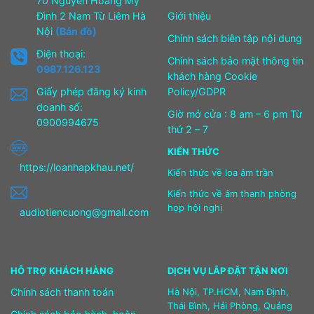
70 Nguyễn Hoàng Mỹ
Đình 2 Nam Từ Liêm Hà
Giới thiệu
Nội
(Bản đồ)
Chính sách biên tập nội dung
Điện thoại:
Chính sách bảo mật thông tin
0987.126.123
khách hàng Cookie
Giấy phép đăng ký kinh
Policy/GDPR
doanh số:
Giờ mở cửa : 8 am – 6 pm Từ
0900994675
thứ 2 – 7
KIẾN THỨC
https://loanhapkhau.net/
Kiến thức về loa âm trần
Kiến thức về âm thanh phòng
họp hội nghị
audiotiencuong@gmail.com
HỖ TRỢ KHÁCH HÀNG
DỊCH VỤ LẮP ĐẶT TẬN NƠI
Chính sách thanh toán
Hà Nội, TP.HCM, Nam Định,
Thái Bình, Hải Phòng, Quảng