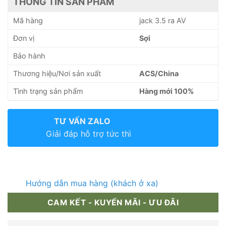
THÔNG TIN SẢN PHẨM
Mã hàng
jack 3.5 ra AV
Đơn vị
Sợi
Bảo hành
Thương hiệu/Nơi sản xuất
ACS/China
Tình trạng sản phẩm
Hàng mới 100%
TƯ VẤN ZALO
Giải đáp hỗ trợ tức thì
Hướng dẫn mua hàng (khách ở xa)
CAM KẾT - KUYẾN MÃI - ƯU ĐÃI