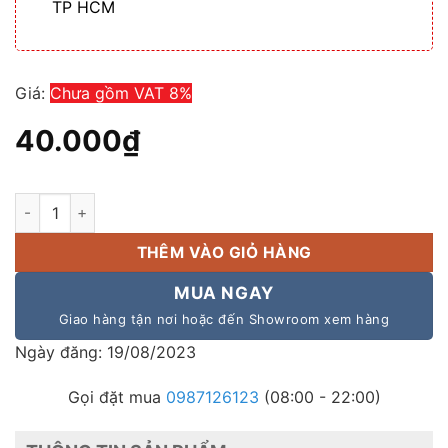
TP HCM
Giá:
Chưa gồm VAT 8%
40.000
₫
Dây jack 3.5 ra AV ACS GCA35 | Chống Nhiễu Tín Hiệu Âm Tha
THÊM VÀO GIỎ HÀNG
MUA NGAY
Giao hàng tận nơi hoặc đến Showroom xem hàng
Ngày đăng: 19/08/2023
Gọi đặt mua
0987126123
(08:00 - 22:00)