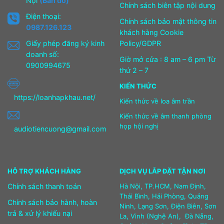
Nội
(Bản đồ)
Chính sách biên tập nội dung
Điện thoại:
Chính sách bảo mật thông tin
0987.126.123
khách hàng Cookie
Giấy phép đăng ký kinh
Policy/GDPR
doanh số:
Giờ mở cửa : 8 am – 6 pm Từ
0900994675
thứ 2 – 7
KIẾN THỨC
https://loanhapkhau.net/
Kiến thức về loa âm trần
Kiến thức về âm thanh phòng
họp hội nghị
audiotiencuong@gmail.com
HỖ TRỢ KHÁCH HÀNG
DỊCH VỤ LẮP ĐẶT TẬN NƠI
Chính sách thanh toán
Hà Nội, TP.HCM, Nam Định,
Thái Bình, Hải Phòng, Quảng
Chính sách bảo hành, hoàn
Ninh, Lạng Sơn, Điện Biên, Sơn
trả & xử lý khiếu nại
La, Vinh (Nghệ An), Đà Nẵng,