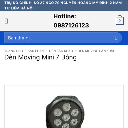
Bỏ
TRỤ SỞ CHÍNH: SỐ 27 NGÕ 70 NGUYỄN HOÀNG MỸ ĐÌNH 2 NAM
TỪ LIÊM HÀ NỘI
qua
Hotline:
nội
0
dung
0987126123
Tìm
kiếm:
TRANG CHỦ
/
SẢN PHẨM
/
ĐÈN SÂN KHẤU
/
ĐÈN MOVING SÂN KHẤU
Đèn Moving Mini 7 Bóng