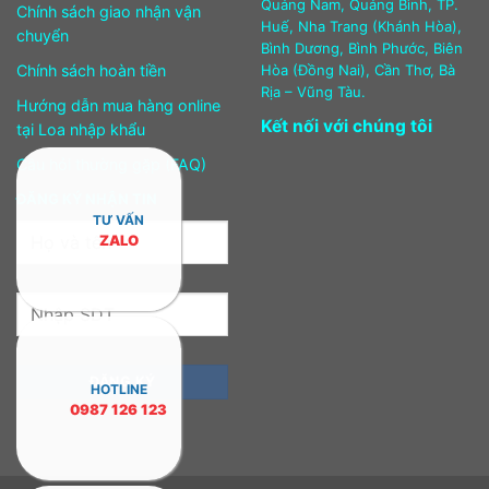
Quảng Nam, Quảng Bình, TP.
Chính sách giao nhận vận
Huế, Nha Trang (Khánh Hòa),
chuyển
Bình Dương, Bình Phước, Biên
Chính sách hoàn tiền
Hòa (Đồng Nai), Cần Thơ, Bà
Rịa – Vũng Tàu.
Hướng dẫn mua hàng online
Kết nối với chúng tôi
tại Loa nhập khẩu
Câu hỏi thường gặp (FAQ)
ĐĂNG KÝ NHẬN TIN
TƯ VẤN
ZALO
HOTLINE
0987 126 123