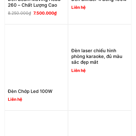
260 – Chất Lượng Cao
Liên hệ
Giá
Giá
8.250.000
₫
7.500.000
₫
gốc
hiện
là:
tại
8.250.000₫.
là:
7.500.000₫.
Đèn laser chiếu hình
phòng karaoke, đủ màu
sắc đẹp mắt
Liên hệ
Đèn Chớp Led 100W
Liên hệ