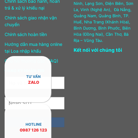
Chính sách bảo hành, hoàn
Ninh, Lạng Sơn, Điện Biên, Sơn
trả & xử lý khiếu nại
La, Vinh (Nghệ An), Đà Nẵng,
Quảng Nam, Quảng Bình, TP.
Chính sách giao nhận vận
Huế, Nha Trang (Khánh Hòa),
chuyển
Bình Dương, Bình Phước, Biên
Chính sách hoàn tiền
Hòa (Đồng Nai), Cần Thơ, Bà
Rịa – Vũng Tàu.
Hướng dẫn mua hàng online
Kết nối với chúng tôi
tại Loa nhập khẩu
Câu hỏi thường gặp (FAQ)
ĐĂNG KÝ NHẬN TIN
TƯ VẤN
ZALO
HOTLINE
0987 126 123