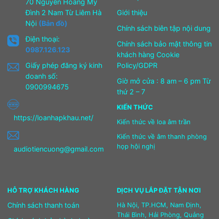
70 Nguyễn Hoàng Mỹ
Đình 2 Nam Từ Liêm Hà
Giới thiệu
Nội
(Bản đồ)
Chính sách biên tập nội dung
Điện thoại:
Chính sách bảo mật thông tin
0987.126.123
khách hàng Cookie
Giấy phép đăng ký kinh
Policy/GDPR
doanh số:
Giờ mở cửa : 8 am – 6 pm Từ
0900994675
thứ 2 – 7
KIẾN THỨC
https://loanhapkhau.net/
Kiến thức về loa âm trần
Kiến thức về âm thanh phòng
họp hội nghị
audiotiencuong@gmail.com
HỖ TRỢ KHÁCH HÀNG
DỊCH VỤ LẮP ĐẶT TẬN NƠI
Chính sách thanh toán
Hà Nội, TP.HCM, Nam Định,
Thái Bình, Hải Phòng, Quảng