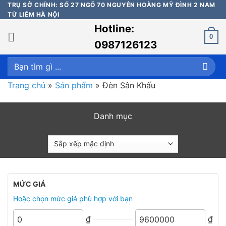
Bỏ
TRỤ SỞ CHÍNH: SỐ 27 NGÕ 70 NGUYỄN HOÀNG MỸ ĐÌNH 2 NAM
TỪ LIÊM HÀ NỘI
qua
Hotline:
nội
0
dung
0987126123
Tìm
kiếm:
Trang chủ
»
Sản phẩm
»
Đèn Sân Khấu
Danh mục
MỨC GIÁ
Hoặc chọn mức giá phù hợp với bạn
₫
₫