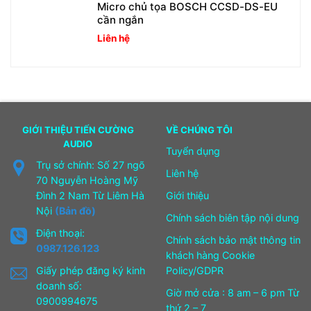
Micro chủ tọa BOSCH CCSD-DS-EU
cần ngắn
Liên hệ
GIỚI THIỆU TIẾN CƯỜNG
VỀ CHÚNG TÔI
AUDIO
Tuyển dụng
Trụ sở chính: Số 27 ngõ
Liên hệ
70 Nguyễn Hoàng Mỹ
Đình 2 Nam Từ Liêm Hà
Giới thiệu
Nội
(Bản đồ)
Chính sách biên tập nội dung
Điện thoại:
Chính sách bảo mật thông tin
0987.126.123
khách hàng Cookie
Giấy phép đăng ký kinh
Policy/GDPR
doanh số:
Giờ mở cửa : 8 am – 6 pm Từ
0900994675
thứ 2 – 7