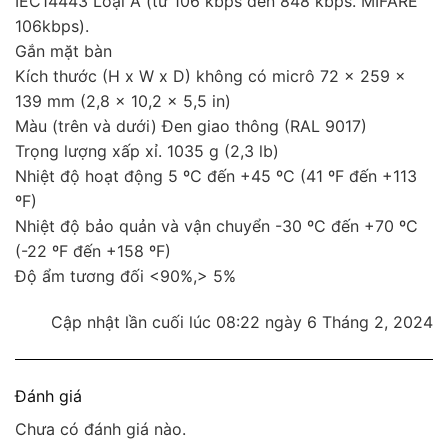
IEC14443 Loại A (từ 106 kbps đến 848 kbps. MIFARE
106kbps).
Gắn mặt bàn
Kích thước (H x W x D) không có micrô 72 x 259 x
139 mm (2,8 x 10,2 x 5,5 in)
Màu (trên và dưới) Đen giao thông (RAL 9017)
Trọng lượng xấp xỉ. 1035 g (2,3 lb)
Nhiệt độ hoạt động 5 ºC đến +45 ºC (41 ºF đến +113
ºF)
Nhiệt độ bảo quản và vận chuyển -30 ºC đến +70 ºC
(-22 ºF đến +158 ºF)
Độ ẩm tương đối <90%,> 5%
Cập nhật lần cuối lúc 08:22 ngày 6 Tháng 2, 2024
Đánh giá
Chưa có đánh giá nào.