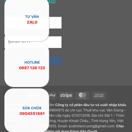
Câu hỏi thường gặp (FAQ)
ĐĂNG KÝ NHẬN TIN
TƯ VẤN
ZALO
HOTLINE
0987 126 123
Visa
PayPal
Stripe
MasterCard
Cash
On
Copyright 2026 © Bản quyền
Công ty cổ phần đầu tư và xuất nhập khẩu
Delivery
SỬA CHỮA
Tiến Cường.
GPDKKD: 0900994675 do chi cục Thuế khu vực Văn Giang –
0904551661
Khoái Châu – Tỉnh Hưng Yên cấp ngày 07/07/2016. Địa chỉ: Đội 1 – Thôn
Hương Quất, Xã Thành Công, Huyện Khoái Châu , Tỉnh Hưng Yên, Việt
Nam. Điện thoại: 0932918555. Email: audiotiencuong@gmail.com.
Chịu
trách nhiệm nội dung
Đặng Văn Quyết
.