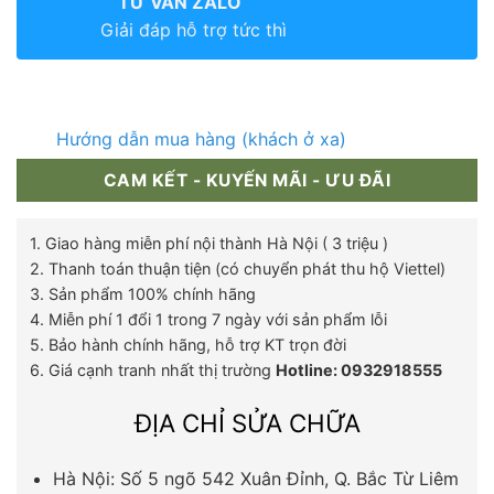
TƯ VẤN ZALO
Giải đáp hỗ trợ tức thì
Hướng dẫn mua hàng (khách ở xa)
CAM KẾT - KUYẾN MÃI - ƯU ĐÃI
1. Giao hàng miễn phí nội thành Hà Nội ( 3 triệu )
2. Thanh toán thuận tiện (có chuyển phát thu hộ Viettel)
3. Sản phẩm 100% chính hãng
4. Miễn phí 1 đổi 1 trong 7 ngày với sản phẩm lỗi
5. Bảo hành chính hãng, hỗ trợ KT trọn đời
6. Giá cạnh tranh nhất thị trường
Hotline: 0932918555
ĐỊA CHỈ SỬA CHỮA
Hà Nội: Số 5 ngõ 542 Xuân Đỉnh, Q. Bắc Từ Liêm