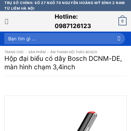
Bỏ
TRỤ SỞ CHÍNH: SỐ 27 NGÕ 70 NGUYỄN HOÀNG MỸ ĐÌNH 2 NAM
TỪ LIÊM HÀ NỘI
qua
Hotline:
nội
0
dung
0987126123
Tìm
kiếm:
TRANG CHỦ
/
SẢN PHẨM
/
ÂM THANH HỘI THẢO BOSCH
Hộp đại biểu có dây Bosch DCNM-DE,
màn hình chạm 3,4inch