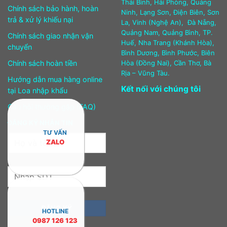
Thái Bình, Hải Phòng, Quảng
Chính sách bảo hành, hoàn
Ninh, Lạng Sơn, Điện Biên, Sơn
trả & xử lý khiếu nại
La, Vinh (Nghệ An), Đà Nẵng,
Quảng Nam, Quảng Bình, TP.
Chính sách giao nhận vận
Huế, Nha Trang (Khánh Hòa),
chuyển
Bình Dương, Bình Phước, Biên
Chính sách hoàn tiền
Hòa (Đồng Nai), Cần Thơ, Bà
Rịa – Vũng Tàu.
Hướng dẫn mua hàng online
Kết nối với chúng tôi
tại Loa nhập khẩu
Câu hỏi thường gặp (FAQ)
ĐĂNG KÝ NHẬN TIN
TƯ VẤN
ZALO
HOTLINE
0987 126 123