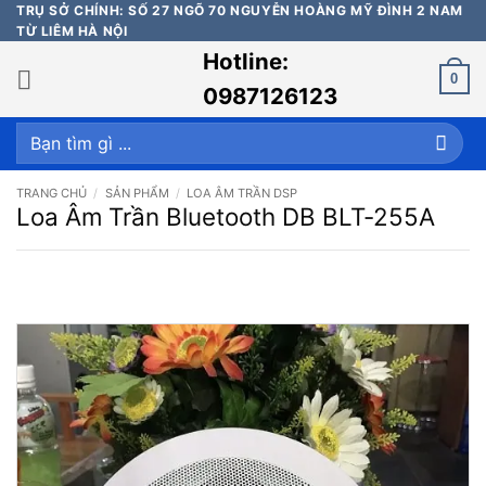
Bỏ
TRỤ SỞ CHÍNH: SỐ 27 NGÕ 70 NGUYỄN HOÀNG MỸ ĐÌNH 2 NAM
TỪ LIÊM HÀ NỘI
qua
Hotline:
nội
0
dung
0987126123
Tìm
kiếm:
TRANG CHỦ
/
SẢN PHẨM
/
LOA ÂM TRẦN DSP
Loa Âm Trần Bluetooth DB BLT-255A