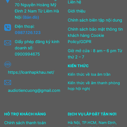
Liên hệ
70 Nguyễn Hoàng Mỹ
Đình 2 Nam Từ Liêm Hà
Giới thiệu
Nội
(Bản đồ)
Chính sách biên tập nội dung
Điện thoại:
Chính sách bảo mật thông tin
0987.126.123
khách hàng Cookie
Giấy phép đăng ký kinh
Policy/GDPR
doanh số:
Giờ mở cửa : 8 am – 6 pm Từ
0900994675
thứ 2 – 7
KIẾN THỨC
https://loanhapkhau.net/
Kiến thức về loa âm trần
Kiến thức về âm thanh phòng
họp hội nghị
audiotiencuong@gmail.com
HỖ TRỢ KHÁCH HÀNG
DỊCH VỤ LẮP ĐẶT TẬN NƠI
Chính sách thanh toán
Hà Nội, TP.HCM, Nam Định,