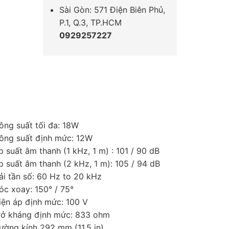
Sài Gòn: 571 Điện Biên Phủ,
P.1, Q.3, TP.HCM
0929257227
ông suất tối đa: 18W
ông suất định mức: 12W
p suất âm thanh (1 kHz, 1 m) : 101 / 90 dB
p suất âm thanh (2 kHz, 1 m): 105 / 94 dB
ải tần số: 60 Hz to 20 kHz
óc xoay: 150° / 75°
iện áp định mức: 100 V
rở kháng định mức: 833 ohm
ường kính 292 mm (11.5 in)