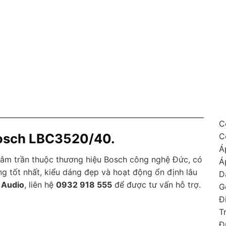
C
Bosch LBC3520/40.
C
Á
 âm trần thuộc thương hiệu Bosch công nghệ Đức, có
Á
 tốt nhất, kiểu dáng đẹp và hoạt động ổn định lâu
D
 Audio
, liên hệ
0932 918 555
để được tư vấn hỗ trợ.
G
Đ
T
Đ