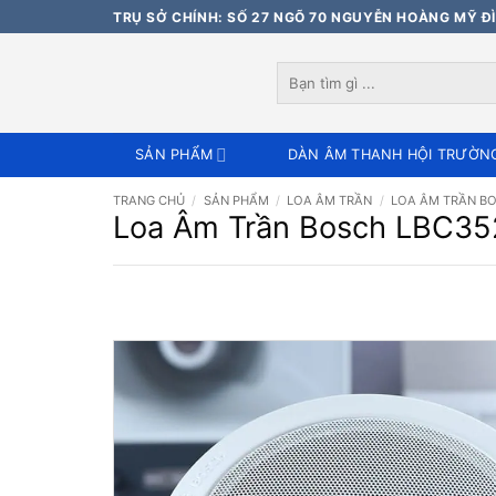
Bỏ
TRỤ SỞ CHÍNH: SỐ 27 NGÕ 70 NGUYỄN HOÀNG MỸ ĐÌ
qua
nội
Tìm
dung
kiếm:
SẢN PHẨM
DÀN ÂM THANH HỘI TRƯỜN
TRANG CHỦ
/
SẢN PHẨM
/
LOA ÂM TRẦN
/
LOA ÂM TRẦN B
Loa Âm Trần Bosch LBC352