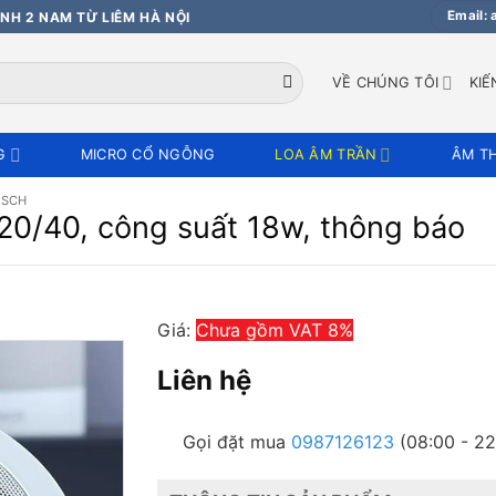
Email:
NH 2 NAM TỪ LIÊM HÀ NỘI
VỀ CHÚNG TÔI
KIẾ
G
MICRO CỔ NGỖNG
LOA ÂM TRẦN
ÂM T
OSCH
0/40, công suất 18w, thông báo
Giá:
Chưa gồm VAT 8%
Liên hệ
Gọi đặt mua
0987126123
(08:00 - 22