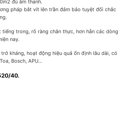
20m2 đủ âm thanh.
ương pháp bắt vít lên trần đảm bảo tuyệt đối chắc
ng.
t tiếng trong, rõ ràng chân thực, hơn hẳn các dòng
hiện nay.
rở kháng, hoạt động hiệu quả ổn định lâu dài, có
 Toa, Bosch, APU…
520/40.