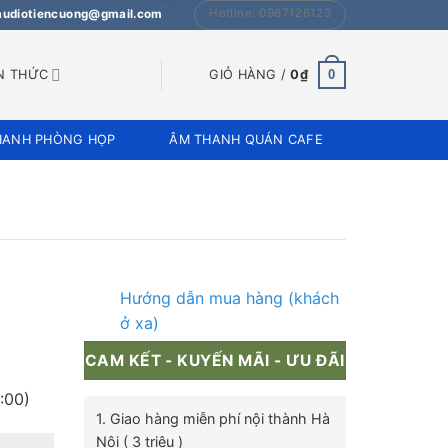
Hotline: 0987126123
 audiotiencuong@gmail.com
0
N THỨC
GIỎ HÀNG /
0
₫
HANH PHÒNG HỌP
ÂM THANH QUÁN CAFE
Hướng dẫn mua hàng (khách
ở xa)
CAM KẾT - KUYẾN MÃI - ƯU ĐÃI
:00)
1. Giao hàng miễn phí nội thành Hà
Nội ( 3 triệu )