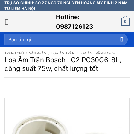
Bỏ
TRỤ SỞ CHÍNH: SỐ 27 NGÕ 70 NGUYỄN HOÀNG MỸ ĐÌNH 2 NAM
TỪ LIÊM HÀ NỘI
qua
Hotline:
nội
0
dung
0987126123
Tìm
kiếm:
TRANG CHỦ
/
SẢN PHẨM
/
LOA ÂM TRẦN
/
LOA ÂM TRẦN BOSCH
Loa Âm Trần Bosch LC2 PC30G6-8L,
công suất 75w, chất lượng tốt