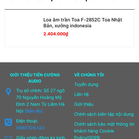
Loa âm trần Toa F-2852C Toa Nhật
Bản, xưởng indonesia
2.404.000
₫
GIỚI THIỆU TIẾN CƯỜNG
VỀ CHÚNG TÔI
AUDIO
Tuyển dụng
Trụ sở chính: Số 27 ngõ
Liên hệ
70 Nguyễn Hoàng Mỹ
Đình 2 Nam Từ Liêm Hà
Giới thiệu
Nội
(Bản đồ)
Chính sách biên tập nội dung
Điện thoại:
Chính sách bảo mật thông tin
0987.126.123
khách hàng Cookie
Giấy phép đăng ký kinh
Policy/GDPR