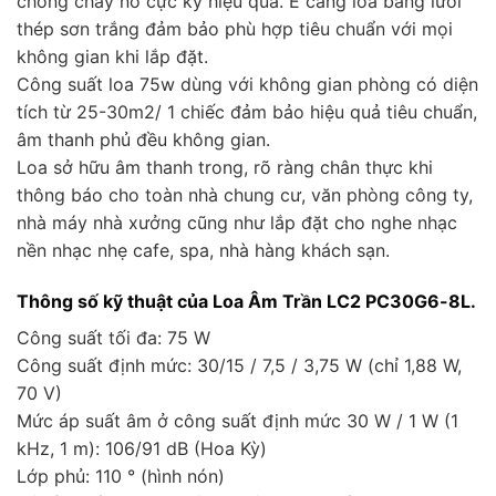
chống cháy nổ cực kỳ hiệu quả. Ê căng loa bằng lưới
thép sơn trắng đảm bảo phù hợp tiêu chuẩn với mọi
không gian khi lắp đặt.
Công suất loa 75w dùng với không gian phòng có diện
tích từ 25-30m2/ 1 chiếc đảm bảo hiệu quả tiêu chuẩn,
âm thanh phủ đều không gian.
Loa sở hữu âm thanh trong, rõ ràng chân thực khi
thông báo cho toàn nhà chung cư, văn phòng công ty,
nhà máy nhà xưởng cũng như lắp đặt cho nghe nhạc
nền nhạc nhẹ cafe, spa, nhà hàng khách sạn.
Thông số kỹ thuật của Loa Âm Trần LC2 PC30G6-8L.
Công suất tối đa: 75 W
Công suất định mức: 30/15 / 7,5 / 3,75 W (chỉ 1,88 W,
70 V)
Mức áp suất âm ở công suất định mức 30 W / 1 W (1
kHz, 1 m): 106/91 dB (Hoa Kỳ)
Lớp phủ: 110 ° (hình nón)