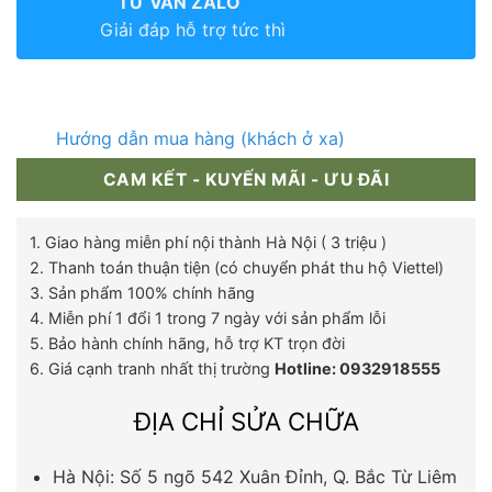
TƯ VẤN ZALO
Giải đáp hỗ trợ tức thì
Hướng dẫn mua hàng (khách ở xa)
CAM KẾT - KUYẾN MÃI - ƯU ĐÃI
1. Giao hàng miễn phí nội thành Hà Nội ( 3 triệu )
2. Thanh toán thuận tiện (có chuyển phát thu hộ Viettel)
3. Sản phẩm 100% chính hãng
4. Miễn phí 1 đổi 1 trong 7 ngày với sản phẩm lỗi
5. Bảo hành chính hãng, hỗ trợ KT trọn đời
6. Giá cạnh tranh nhất thị trường
Hotline: 0932918555
ĐỊA CHỈ SỬA CHỮA
Hà Nội: Số 5 ngõ 542 Xuân Đỉnh, Q. Bắc Từ Liêm