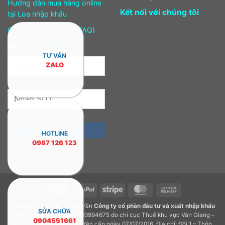
Hướng dẫn mua hàng online
Kết nối với chúng tôi
tại Loa nhập khẩu
Câu hỏi thường gặp (FAQ)
ĐĂNG KÝ NHẬN TIN
TƯ VẤN
ZALO
HOTLINE
0987 126 123
Visa
PayPal
Stripe
MasterCard
Cash
On
Copyright 2026 © Bản quyền
Công ty cổ phần đầu tư và xuất nhập khẩu
Delivery
SỬA CHỮA
Tiến Cường.
GPDKKD: 0900994675 do chi cục Thuế khu vực Văn Giang –
0904551661
Khoái Châu – Tỉnh Hưng Yên cấp ngày 07/07/2016. Địa chỉ: Đội 1 – Thôn