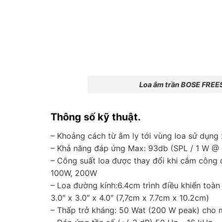
Loa âm trần BOSE FREE
Thông số kỹ thuật.
– Khoảng cách từ âm ly tới vùng loa sử dụn
– Khả năng đáp ứng Max: 93db (SPL / 1 W @
– Công suất loa được thay đổi khi cắm công
100W, 200W
– Loa đường kính:6.4cm trình điều khiển toàn 
3.0″ x 3.0″ x 4.0″ (7,7cm x 7.7cm x 10.2cm)
– Thấp trở kháng: 50 Wat (200 W peak) cho