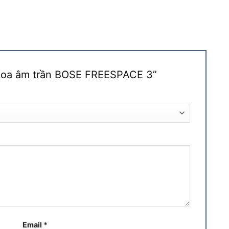
 “Loa âm trần BOSE FREESPACE 3”
Email
*