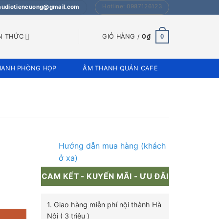
Hotline: 0987126123
 audiotiencuong@gmail.com
0
N THỨC
GIỎ HÀNG /
0
₫
HANH PHÒNG HỌP
ÂM THANH QUÁN CAFE
Hướng dẫn mua hàng (khách
ở xa)
CAM KẾT - KUYẾN MÃI - ƯU ĐÃI
1. Giao hàng miễn phí nội thành Hà
Nội ( 3 triệu )