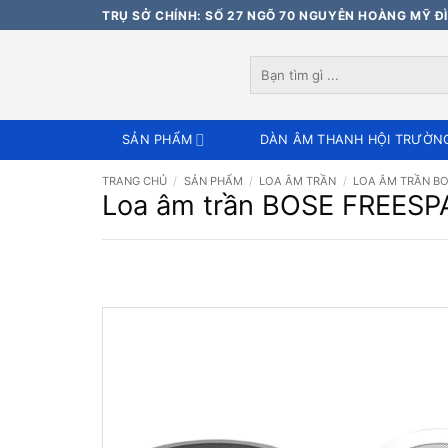
Bỏ
TRỤ SỞ CHÍNH: SỐ 27 NGÕ 70 NGUYỄN HOÀNG MỸ ĐÌ
qua
nội
Tìm
dung
kiếm:
SẢN PHẨM
DÀN ÂM THANH HỘI TRƯỜN
TRANG CHỦ
/
SẢN PHẨM
/
LOA ÂM TRẦN
/
LOA ÂM TRẦN B
Loa âm trần BOSE FREESP