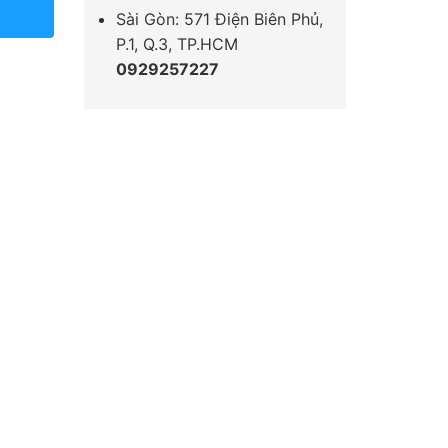
Sài Gòn: 571 Điện Biên Phủ,
P.1, Q.3, TP.HCM
0929257227