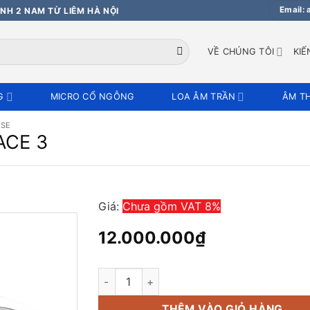
Email:
NH 2 NAM TỪ LIÊM HÀ NỘI
VỀ CHÚNG TÔI
KIẾ
G
MICRO CỔ NGỖNG
LOA ÂM TRẦN
ÂM T
OSE
ACE 3
Giá:
Chưa gồm VAT 8%
12.000.000
₫
Loa âm trần BOSE FREESPACE 3 số lượng
THÊM VÀO GIỎ HÀNG