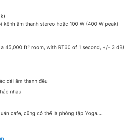
ak)
ỗi kênh âm thanh stereo hoặc 100 W (400 W peak)
a 45,000 ft³ room, with RT60 of 1 second, +/- 3 dB)
các dải âm thanh đều
khác nhau
quán cafe, cũng có thể là phòng tập Yoga….
ần