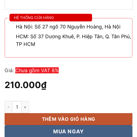
HỆ THỐNG CỬA HÀNG
Hà Nội: Số 27 ngõ 70 Nguyễn Hoàng, Hà Nội
HCM: Số 37 Dương Khuê, P. Hiệp Tân, Q. Tân Phú,
TP HCM
Giá:
Chưa gồm VAT 8%
210.000
₫
Loa âm trần DSC 4050, loa gắn trần sử dụng nhiều nhất năm 2
THÊM VÀO GIỎ HÀNG
MUA NGAY