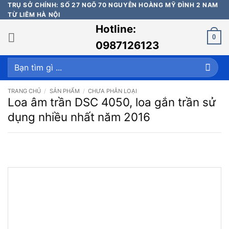
Bỏ
TRỤ SỞ CHÍNH: SỐ 27 NGÕ 70 NGUYỄN HOÀNG MỸ ĐÌNH 2 NAM
TỪ LIÊM HÀ NỘI
qua
Hotline:
nội
0
dung
0987126123
Tìm
kiếm:
TRANG CHỦ
/
SẢN PHẨM
/
CHƯA PHÂN LOẠI
Loa âm trần DSC 4050, loa gắn trần sử
dụng nhiều nhất năm 2016