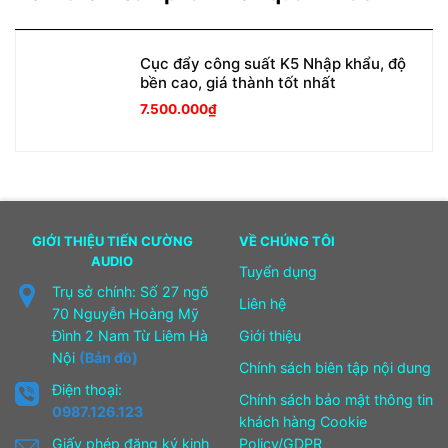
Cục đẩy công suất K5 Nhập khẩu, độ
bền cao, giá thành tốt nhất
7.500.000
₫
GIỚI THIỆU TIẾN CƯỜNG
VỀ CHÚNG TÔI
AUDIO
Tuyển dụng
Trụ sở chính: Số 27 ngõ
Liên hệ
70 Nguyễn Hoàng Mỹ
Đình 2 Nam Từ Liêm Hà
Giới thiệu
Nội
(Bản đồ)
Chính sách biên tập nội dung
Điện thoại:
Chính sách bảo mật thông tin
0987.126.123
khách hàng Cookie
Giấy phép đăng ký kinh
Policy/GDPR