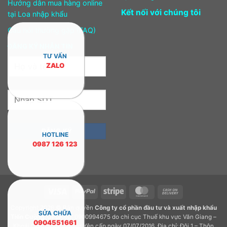
Hướng dẫn mua hàng online
Kết nối với chúng tôi
tại Loa nhập khẩu
Câu hỏi thường gặp (FAQ)
ĐĂNG KÝ NHẬN TIN
TƯ VẤN
ZALO
HOTLINE
0987 126 123
Visa
PayPal
Stripe
MasterCard
Cash
On
Copyright 2026 © Bản quyền
Công ty cổ phần đầu tư và xuất nhập khẩu
Delivery
SỬA CHỮA
Tiến Cường.
GPDKKD: 0900994675 do chi cục Thuế khu vực Văn Giang –
0904551661
Khoái Châu – Tỉnh Hưng Yên cấp ngày 07/07/2016. Địa chỉ: Đội 1 – Thôn