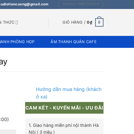
Hotline: 0987126123
 audiotiencuong@gmail.com
0
N THỨC
GIỎ HÀNG /
0
₫
HANH PHÒNG HỌP
ÂM THANH QUÁN CAFE
ay
Hướng dẫn mua hàng (khách
ở xa)
CAM KẾT - KUYẾN MÃI - ƯU ĐÃI
:00)
1. Giao hàng miễn phí nội thành Hà
Nội ( 3 triệu )