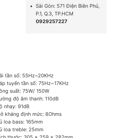
Sài Gòn: 571 Điện Biên Phủ,
P.1, Q.3, TP.HCM
0929257227
ải tần số: 55Hz~20KHz
áp tuyến tần số: 75Hz~17KHz
ông suất: 75W/ 150W
ường độ âm thanh: 110dB
ộ nhạy: 91dB
rở kháng định mức: 8Ohms
ủ loa bass: 165mm
ủ loa treble: 25mm
ích thước: 305 x 259 x 282mm