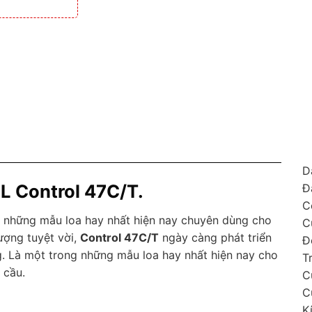
D
BL Control 47C/T.
Đ
C
 những mẫu loa hay nhất hiện nay chuyên dùng cho
C
ượng tuyệt vời,
Control 47C/T
ngày càng phát triển
Đ
 Là một trong những mẫu loa hay nhất hiện nay cho
T
 cầu.
C
C
K