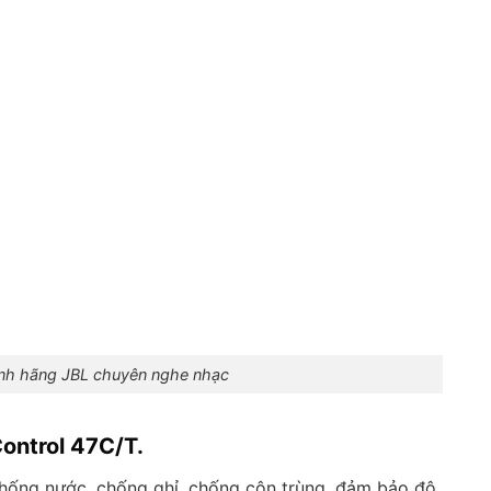
ính hãng JBL chuyên nghe nhạc
Control 47C/T.
 chống nước, chống ghỉ, chống côn trùng, đảm bảo độ