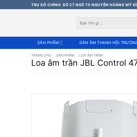
Bỏ
TRỤ SỞ CHÍNH: SỐ 27 NGÕ 70 NGUYỄN HOÀNG MỸ ĐÌ
qua
nội
Tìm
dung
kiếm:
SẢN PHẨM
DÀN ÂM THANH HỘI TRƯỜN
TRANG CHỦ
/
SẢN PHẨM
/
LOA ÂM TRẦN
Loa âm trần JBL Control 4