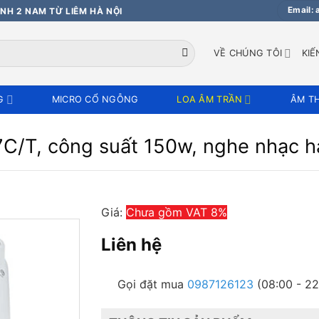
Email:
NH 2 NAM TỪ LIÊM HÀ NỘI
VỀ CHÚNG TÔI
KIẾ
G
MICRO CỔ NGỖNG
LOA ÂM TRẦN
ÂM T
7C/T, công suất 150w, nghe nhạc h
Giá:
Chưa gồm VAT 8%
Liên hệ
Gọi đặt mua
0987126123
(08:00 - 22