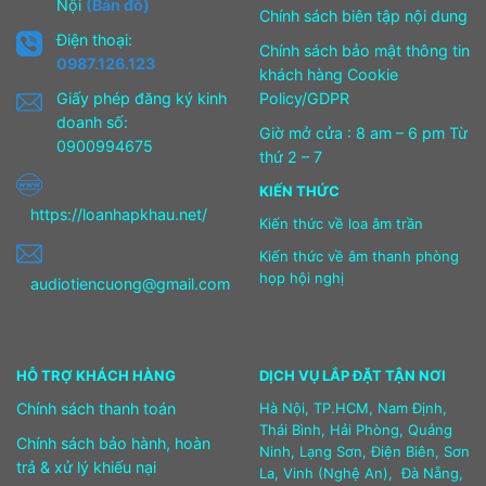
Nội
(Bản đồ)
Chính sách biên tập nội dung
Điện thoại:
Chính sách bảo mật thông tin
0987.126.123
khách hàng Cookie
Giấy phép đăng ký kinh
Policy/GDPR
doanh số:
Giờ mở cửa : 8 am – 6 pm Từ
0900994675
thứ 2 – 7
KIẾN THỨC
https://loanhapkhau.net/
Kiến thức về loa âm trần
Kiến thức về âm thanh phòng
họp hội nghị
audiotiencuong@gmail.com
HỖ TRỢ KHÁCH HÀNG
DỊCH VỤ LẮP ĐẶT TẬN NƠI
Chính sách thanh toán
Hà Nội, TP.HCM, Nam Định,
Thái Bình, Hải Phòng, Quảng
Chính sách bảo hành, hoàn
Ninh, Lạng Sơn, Điện Biên, Sơn
trả & xử lý khiếu nại
La, Vinh (Nghệ An), Đà Nẵng,