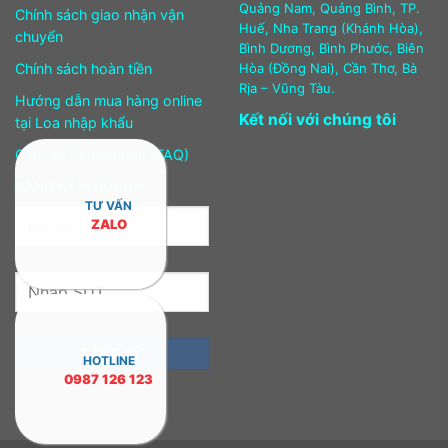
Quảng Nam, Quảng Bình, TP.
Chính sách giao nhận vận
Huế, Nha Trang (Khánh Hòa),
chuyển
Bình Dương, Bình Phước, Biên
Chính sách hoàn tiền
Hòa (Đồng Nai), Cần Thơ, Bà
Rịa – Vũng Tàu.
Hướng dẫn mua hàng online
Kết nối với chúng tôi
tại Loa nhập khẩu
Câu hỏi thường gặp (FAQ)
ĐĂNG KÝ NHẬN TIN
TƯ VẤN
ZALO
HOTLINE
0987 126 123