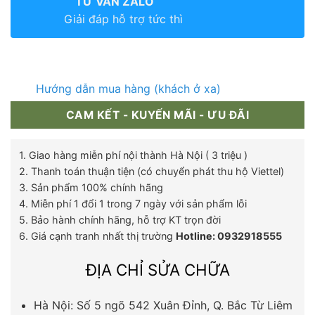
TƯ VẤN ZALO
Giải đáp hỗ trợ tức thì
Hướng dẫn mua hàng (khách ở xa)
CAM KẾT - KUYẾN MÃI - ƯU ĐÃI
1. Giao hàng miễn phí nội thành Hà Nội ( 3 triệu )
2. Thanh toán thuận tiện (có chuyển phát thu hộ Viettel)
3. Sản phẩm 100% chính hãng
4. Miễn phí 1 đổi 1 trong 7 ngày với sản phẩm lỗi
5. Bảo hành chính hãng, hỗ trợ KT trọn đời
6. Giá cạnh tranh nhất thị trường
Hotline: 0932918555
ĐỊA CHỈ SỬA CHỮA
Hà Nội: Số 5 ngõ 542 Xuân Đỉnh, Q. Bắc Từ Liêm