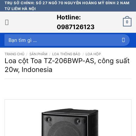
Bỏ
TRỤ SỞ CHÍNH: SỐ 27 NGÕ 70 NGUYỄN HOÀNG MỸ ĐÌNH 2 NAM
TỪ LIÊM HÀ NỘI
qua
Hotline:
nội
0
dung
0987126123
Tìm
kiếm:
TRANG CHỦ
/
SẢN PHẨM
/
LOA THÔNG BÁO
/
LOA HỘP
Loa cột Toa TZ-206BWP-AS, công suất
20w, Indonesia