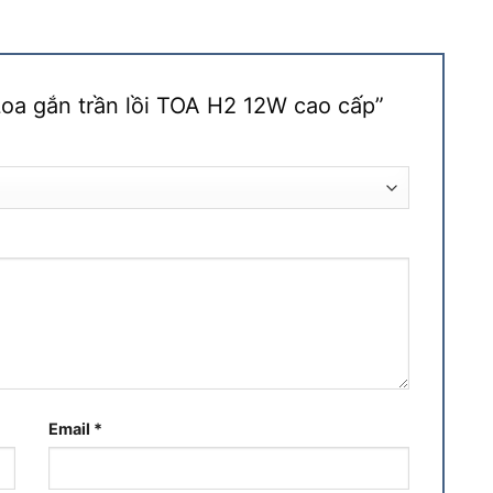
“Loa gắn trần lồi TOA H2 12W cao cấp”
Email
*