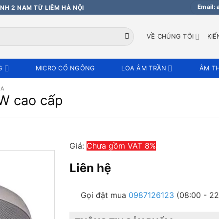
Email:
NH 2 NAM TỪ LIÊM HÀ NỘI
VỀ CHÚNG TÔI
KIẾ
G
MICRO CỔ NGỖNG
LOA ÂM TRẦN
ÂM T
OA
2W cao cấp
Giá:
Chưa gồm VAT 8%
Liên hệ
Gọi đặt mua
0987126123
(08:00 - 22