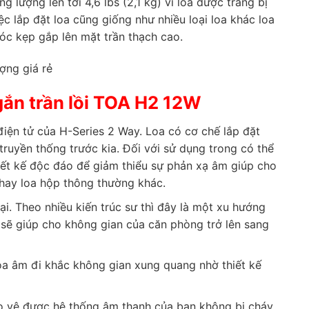
 lượng lên tới 4,6 lbs (2,1 kg) vì loa được trang bị
ệc lắp đặt loa cũng giống như nhiều loại loa khác loa
óc kẹp gắp lên mặt trần thạch cao.
ợng giá rẻ
gắn trần lồi TOA H2 12W
điện tử của H-Series 2 Way. Loa có cơ chế lắp đặt
ruyền thống trước kia. Đối với sử dụng trong có thể
iết kế độc đáo để giảm thiểu sự phản xạ âm giúp cho
 hay loa hộp thông thường khác.
ại. Theo nhiều kiến trúc sư thì đây là một xu hướng
a sẽ giúp cho không gian của căn phòng trở lên sang
toa âm đi khắc không gian xung quang nhờ thiết kế
o vệ được hệ thống âm thanh của bạn không bị cháy