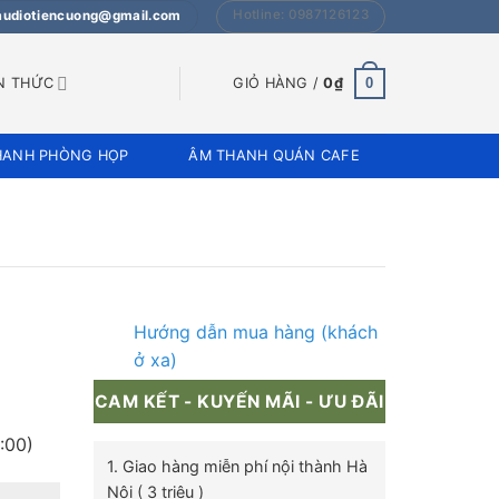
Hotline: 0987126123
 audiotiencuong@gmail.com
0
N THỨC
GIỎ HÀNG /
0
₫
HANH PHÒNG HỌP
ÂM THANH QUÁN CAFE
Hướng dẫn mua hàng (khách
ở xa)
CAM KẾT - KUYẾN MÃI - ƯU ĐÃI
:00)
1. Giao hàng miễn phí nội thành Hà
Nội ( 3 triệu )