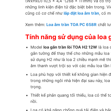
(WxHxD):10,5 x 4,4 “(268 x 111mm) và có trọng
những linh kiện điện tử đặc biệt bên trong. Vi
cũng có cơ chế như
lắp đặt loa âm trần
, có m
Xem thêm:
Loa âm trần TOA PC 658R
chất lư
Tính năng sử dụng của loa 
Model
loa gắn trần lồi TOA H2 12W
là loa 
gắn tường để thay thế cho những mẫu loa t
sử dụng H2 như là loa 2 chiều mạnh mẽ th
âm thanh vượt trội so với các mẫu loa tần
Loa phù hợp với thiết kế không gian hiện đ
trong những ngôi nhà hiện đại sau này, lo
trọng.
Thiết kế phản quang tối thiểu, loa có thể 
nồi.
Loa có khả năng chống quá tải điện và bả