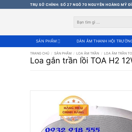
Bỏ
TRỤ SỞ CHÍNH: SỐ 27 NGÕ 70 NGUYỄN HOÀNG MỸ ĐÌ
qua
nội
Tìm
dung
kiếm:
SẢN PHẨM
DÀN ÂM THANH HỘI TRƯỜN
TRANG CHỦ
/
SẢN PHẨM
/
LOA ÂM TRẦN
/
LOA ÂM TRẦN T
Loa gắn trần lồi TOA H2 1