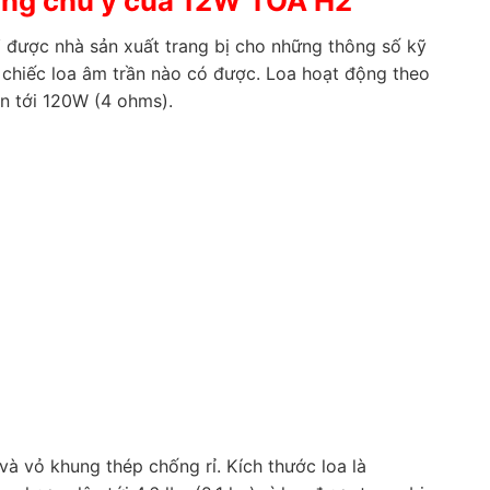
áng chú ý của 12W TOA H2
W
được nhà sản xuất trang bị cho những thông số kỹ
chiếc loa âm trần nào có được. Loa hoạt động theo
ên tới 120W (4 ohms).
và vỏ khung thép chống rỉ. Kích thước loa là