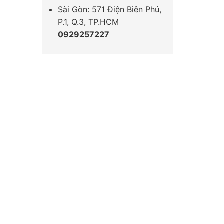
Sài Gòn: 571 Điện Biên Phủ,
P.1, Q.3, TP.HCM
0929257227