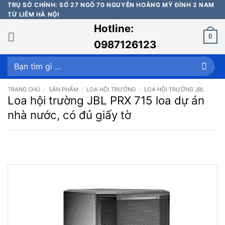
Bỏ
TRỤ SỞ CHÍNH: SỐ 27 NGÕ 70 NGUYỄN HOÀNG MỸ ĐÌNH 2 NAM
TỪ LIÊM HÀ NỘI
qua
Hotline:
nội
0
dung
0987126123
Tìm
kiếm:
TRANG CHỦ
/
SẢN PHẨM
/
LOA HỘI TRƯỜNG
/
LOA HỘI TRƯỜNG JBL
Loa hội trường JBL PRX 715 loa dự án
nhà nước, có đủ giấy tờ