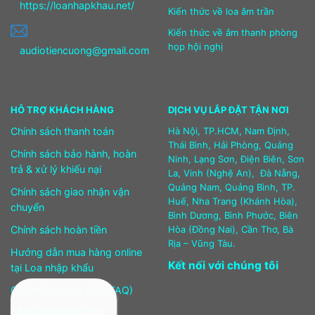
https://loanhapkhau.net/
Kiến thức về loa âm trần
Kiến thức về âm thanh phòng
họp hội nghị
audiotiencuong@gmail.com
HỖ TRỢ KHÁCH HÀNG
DỊCH VỤ LẮP ĐẶT TẬN NƠI
Chính sách thanh toán
Hà Nội, TP.HCM, Nam Định,
Thái Bình, Hải Phòng, Quảng
Chính sách bảo hành, hoàn
Ninh, Lạng Sơn, Điện Biên, Sơn
trả & xử lý khiếu nại
La, Vinh (Nghệ An), Đà Nẵng,
Quảng Nam, Quảng Bình, TP.
Chính sách giao nhận vận
Huế, Nha Trang (Khánh Hòa),
chuyển
Bình Dương, Bình Phước, Biên
Chính sách hoàn tiền
Hòa (Đồng Nai), Cần Thơ, Bà
Rịa – Vũng Tàu.
Hướng dẫn mua hàng online
Kết nối với chúng tôi
tại Loa nhập khẩu
Câu hỏi thường gặp (FAQ)
ĐĂNG KÝ NHẬN TIN