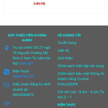
Liên hệ
GIỚI THIỆU TIẾN CƯỜNG
VỀ CHÚNG TÔI
AUDIO
Tuyển dụng
Trụ sở chính: Số 27 ngõ
Liên hệ
70 Nguyễn Hoàng Mỹ
Đình 2 Nam Từ Liêm Hà
Giới thiệu
Nội
(Bản đồ)
Chính sách biên tập nội dung
Điện thoại:
Chính sách bảo mật thông tin
0987.126.123
khách hàng Cookie
Giấy phép đăng ký kinh
Policy/GDPR
doanh số:
Giờ mở cửa : 8 am – 6 pm Từ
0900994675
thứ 2 – 7
KIẾN THỨC