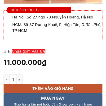
HỆ THỐNG CỬA HÀNG
Hà Nội: Số 27 ngõ 70 Nguyễn Hoàng, Hà Nội
HCM: Số 37 Dương Khuê, P. Hiệp Tân, Q. Tân Phú,
TP HCM
Giá:
Chưa gồm VAT 8%
11.000.000
₫
Loa hội trường JBL 715 Trung Quốc loại 1 nguyên kiện cho đám 
THÊM VÀO GIỎ HÀNG
MUA NGAY
Giao hàng tận nơi hoặc đến Showroom xem hàng