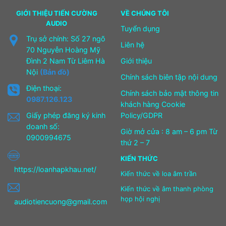
GIỚI THIỆU TIẾN CƯỜNG
VỀ CHÚNG TÔI
AUDIO
Tuyển dụng
Trụ sở chính: Số 27 ngõ
Liên hệ
70 Nguyễn Hoàng Mỹ
Đình 2 Nam Từ Liêm Hà
Giới thiệu
Nội
(Bản đồ)
Chính sách biên tập nội dung
Điện thoại:
Chính sách bảo mật thông tin
0987.126.123
khách hàng Cookie
Giấy phép đăng ký kinh
Policy/GDPR
doanh số:
Giờ mở cửa : 8 am – 6 pm Từ
0900994675
thứ 2 – 7
KIẾN THỨC
https://loanhapkhau.net/
Kiến thức về loa âm trần
Kiến thức về âm thanh phòng
họp hội nghị
audiotiencuong@gmail.com