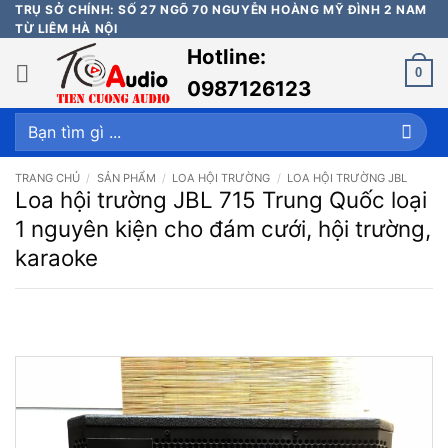
Bỏ
TRỤ SỞ CHÍNH: SỐ 27 NGÕ 70 NGUYỄN HOÀNG MỸ ĐÌNH 2 NAM
TỪ LIÊM HÀ NỘI
qua
Hotline:
nội
0
dung
0987126123
Tìm
kiếm:
TRANG CHỦ
/
SẢN PHẨM
/
LOA HỘI TRƯỜNG
/
LOA HỘI TRƯỜNG JBL
Loa hội trường JBL 715 Trung Quốc loại
1 nguyên kiện cho đám cưới, hội trường,
karaoke