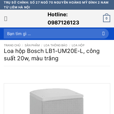
Bỏ
TRỤ SỞ CHÍNH: SỐ 27 NGÕ 70 NGUYỄN HOÀNG MỸ ĐÌNH 2 NAM
TỪ LIÊM HÀ NỘI
qua
Hotline:
nội
0
dung
0987126123
Tìm
kiếm:
TRANG CHỦ
/
SẢN PHẨM
/
LOA THÔNG BÁO
/
LOA HỘP
Loa hộp Bosch LB1-UM20E-L, công
suất 20w, màu trắng