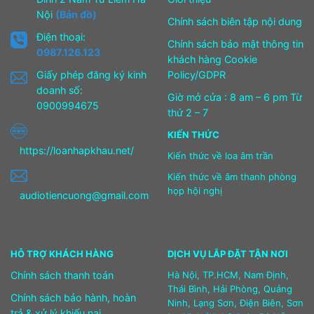
Nội
(Bản đồ)
Chính sách biên tập nội dung
Điện thoại:
Chính sách bảo mật thông tin
0987.126.123
khách hàng Cookie
Giấy phép đăng ký kinh
Policy/GDPR
doanh số:
Giờ mở cửa : 8 am – 6 pm Từ
0900994675
thứ 2 – 7
KIẾN THỨC
https://loanhapkhau.net/
Kiến thức về loa âm trần
Kiến thức về âm thanh phòng
họp hội nghị
audiotiencuong@gmail.com
HỖ TRỢ KHÁCH HÀNG
DỊCH VỤ LẮP ĐẶT TẬN NƠI
Chính sách thanh toán
Hà Nội, TP.HCM, Nam Định,
Thái Bình, Hải Phòng, Quảng
Chính sách bảo hành, hoàn
Ninh, Lạng Sơn, Điện Biên, Sơn
trả & xử lý khiếu nại