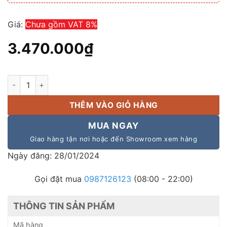
Giá:
Chưa gồm VAT 8%
3.470.000
₫
Loa hộp Bosch LB1-UM20E-L, công suất 20w, màu trắng số lư
THÊM VÀO GIỎ HÀNG
MUA NGAY
Giao hàng tận nơi hoặc đến Showroom xem hàng
Ngày đăng: 28/01/2024
Gọi đặt mua
0987126123
(08:00 - 22:00)
THÔNG TIN SẢN PHẨM
Mã hàng