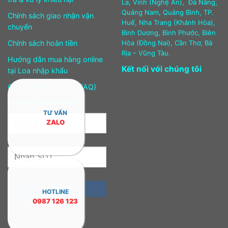
La, Vinh (Nghệ An), Đà Nẵng,
Quảng Nam, Quảng Bình, TP.
Chính sách giao nhận vận
Huế, Nha Trang (Khánh Hòa),
chuyển
Bình Dương, Bình Phước, Biên
Chính sách hoàn tiền
Hòa (Đồng Nai), Cần Thơ, Bà
Rịa – Vũng Tàu.
Hướng dẫn mua hàng online
Kết nối với chúng tôi
tại Loa nhập khẩu
Câu hỏi thường gặp (FAQ)
ĐĂNG KÝ NHẬN TIN
TƯ VẤN
ZALO
HOTLINE
0987 126 123