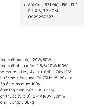
Sài Gòn: 571 Điện Biên Phủ,
P.1, Q.3, TP.HCM
0929257227
ông suất cực đại: 20W/50W
ông suất định mức: 2.5/5/20W/100W
óc mở ở: 1kHz / 4kHz (-6dB) 174°/136°
ải tần số hiệu dụng: Từ 75Hz tới 20kHz
ện áp định mức: 100V
rở kháng định mức: 1000 ohm
ích thước (S x D): 274x160x180mm
rọng lượng: 3.88kg