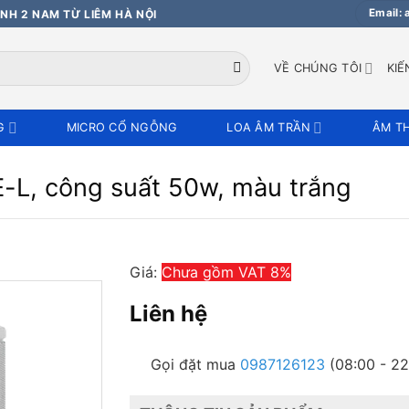
Email:
NH 2 NAM TỪ LIÊM HÀ NỘI
VỀ CHÚNG TÔI
KIẾ
G
MICRO CỔ NGỖNG
LOA ÂM TRẦN
ÂM T
L, công suất 50w, màu trắng
Giá:
Chưa gồm VAT 8%
Liên hệ
Gọi đặt mua
0987126123
(08:00 - 22