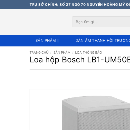
Bỏ
TRỤ SỞ CHÍNH: SỐ 27 NGÕ 70 NGUYỄN HOÀNG MỸ ĐÌ
qua
nội
Tìm
dung
kiếm:
SẢN PHẨM
DÀN ÂM THANH HỘI TRƯỜN
TRANG CHỦ
/
SẢN PHẨM
/
LOA THÔNG BÁO
Loa hộp Bosch LB1-UM50E-