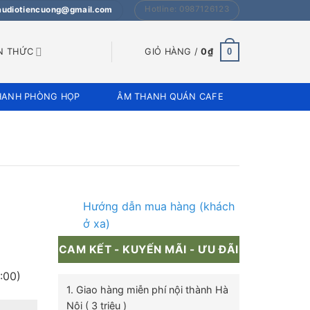
Hotline: 0987126123
 audiotiencuong@gmail.com
0
N THỨC
GIỎ HÀNG /
0
₫
HANH PHÒNG HỌP
ÂM THANH QUÁN CAFE
Hướng dẫn mua hàng (khách
ở xa)
CAM KẾT - KUYẾN MÃI - ƯU ĐÃI
:00)
1. Giao hàng miễn phí nội thành Hà
Nội ( 3 triệu )