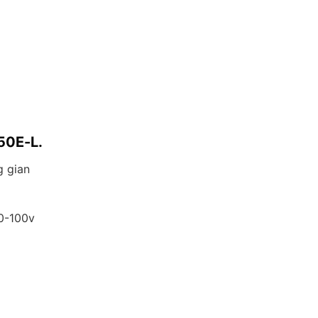
50E-L.
g gian
70-100v