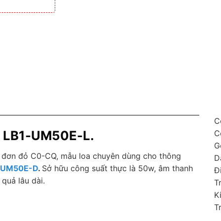
C
h LB1-UM50E-L.
C
G
 đơn đỏ C0-CQ, mẫu loa chuyên dùng cho thông
D
-UM50E-D
.
Sở hữu công suất thực là 50w, âm thanh
Đi
 quả lâu dài.
T
K
T