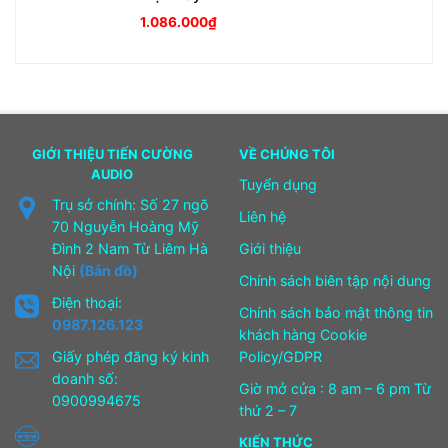
1.086.000
₫
GIỚI THIỆU TIẾN CƯỜNG
VỀ CHÚNG TÔI
AUDIO
Tuyển dụng
Trụ sở chính: Số 27 ngõ
Liên hệ
70 Nguyễn Hoàng Mỹ
Đình 2 Nam Từ Liêm Hà
Giới thiệu
Nội
(Bản đồ)
Chính sách biên tập nội dung
Điện thoại:
Chính sách bảo mật thông tin
0987.126.123
khách hàng Cookie
Giấy phép đăng ký kinh
Policy/GDPR
doanh số:
Giờ mở cửa : 8 am – 6 pm Từ
0900994675
thứ 2 – 7
KIẾN THỨC