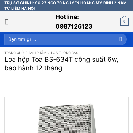
Bỏ
TRỤ SỞ CHÍNH: SỐ 27 NGÕ 70 NGUYỄN HOÀNG MỸ ĐÌNH 2 NAM
TỪ LIÊM HÀ NỘI
qua
Hotline:
nội
0
dung
0987126123
Tìm
kiếm:
TRANG CHỦ
/
SẢN PHẨM
/
LOA THÔNG BÁO
Loa hộp Toa BS-634T công suất 6w,
bảo hành 12 tháng