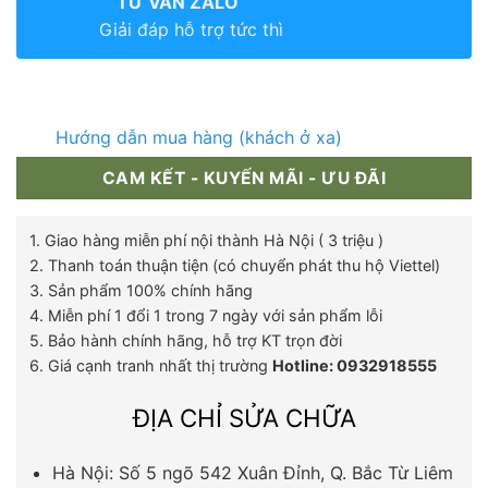
TƯ VẤN ZALO
Giải đáp hỗ trợ tức thì
Hướng dẫn mua hàng (khách ở xa)
CAM KẾT - KUYẾN MÃI - ƯU ĐÃI
1. Giao hàng miễn phí nội thành Hà Nội ( 3 triệu )
2. Thanh toán thuận tiện (có chuyển phát thu hộ Viettel)
3. Sản phẩm 100% chính hãng
4. Miễn phí 1 đổi 1 trong 7 ngày với sản phẩm lỗi
5. Bảo hành chính hãng, hỗ trợ KT trọn đời
6. Giá cạnh tranh nhất thị trường
Hotline: 0932918555
ĐỊA CHỈ SỬA CHỮA
Hà Nội: Số 5 ngõ 542 Xuân Đỉnh, Q. Bắc Từ Liêm