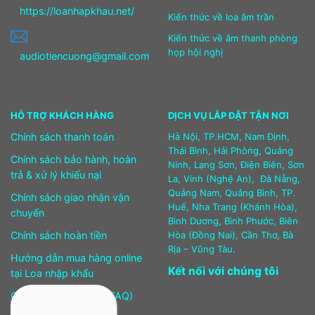
https://loanhapkhau.net/
Kiến thức về loa âm trần
Kiến thức về âm thanh phòng
họp hội nghị
audiotiencuong@gmail.com
HỖ TRỢ KHÁCH HÀNG
DỊCH VỤ LẮP ĐẶT TẬN NƠI
Chính sách thanh toán
Hà Nội, TP.HCM, Nam Định,
Thái Bình, Hải Phòng, Quảng
Chính sách bảo hành, hoàn
Ninh, Lạng Sơn, Điện Biên, Sơn
trả & xử lý khiếu nại
La, Vinh (Nghệ An), Đà Nẵng,
Quảng Nam, Quảng Bình, TP.
Chính sách giao nhận vận
Huế, Nha Trang (Khánh Hòa),
chuyển
Bình Dương, Bình Phước, Biên
Chính sách hoàn tiền
Hòa (Đồng Nai), Cần Thơ, Bà
Rịa – Vũng Tàu.
Hướng dẫn mua hàng online
Kết nối với chúng tôi
tại Loa nhập khẩu
Câu hỏi thường gặp (FAQ)