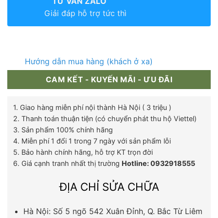
TƯ VẤN ZALO
Giải đáp hỗ trợ tức thì
Hướng dẫn mua hàng (khách ở xa)
CAM KẾT - KUYẾN MÃI - ƯU ĐÃI
1. Giao hàng miễn phí nội thành Hà Nội ( 3 triệu )
2. Thanh toán thuận tiện (có chuyển phát thu hộ Viettel)
3. Sản phẩm 100% chính hãng
4. Miễn phí 1 đổi 1 trong 7 ngày với sản phẩm lỗi
5. Bảo hành chính hãng, hỗ trợ KT trọn đời
6. Giá cạnh tranh nhất thị trường
Hotline: 0932918555
ĐỊA CHỈ SỬA CHỮA
Hà Nội: Số 5 ngõ 542 Xuân Đỉnh, Q. Bắc Từ Liêm