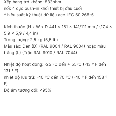
Xếp hạng trở kháng: 833ohm
nối: 4 cực push-in khối thiết bị đầu cuối
* hiệu suất kỹ thuật dữ liệu acc. IEC 60.268-5
Kích thước (H x W x D 441 x 151 x 141/111 mm / (17,4 x
5,9 x 5,9 / 4,4 in)
Trọng lượng: 2,5 kg (5,5 lb)
Màu sắc: Đen (D) (RAL 9004 / RAL 9004) hoặc màu
trắng (L) (Trận RAL 9010 / RAL 7044)
Nhiệt độ hoạt động: -25 ºC đến + 55ºC (-13 º F đến
131 º F)
nhiệt độ lưu trữ: -40 ºC đến 70 ºC (-40 º F đến 158 º
F)
Độ ẩm tương đối: <95%