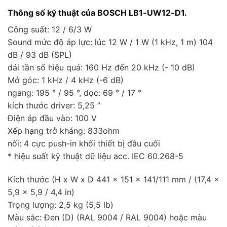
Thông số kỹ thuật của BOSCH LB1-UW12-D1.
Công suất: 12 / 6/3 W
Sound mức độ áp lực: lúc 12 W / 1 W (1 kHz, 1 m) 104
dB / 93 dB (SPL)
dải tần số hiệu quả: 160 Hz đến 20 kHz (- 10 dB)
Mở góc: 1 kHz / 4 kHz (-6 dB)
ngang: 195 ° / 95 °, dọc: 69 ° / 17 °
kích thước driver: 5,25 ”
Điện áp đầu vào: 100 V
Xếp hạng trở kháng: 833ohm
nối: 4 cực push-in khối thiết bị đầu cuối
* hiệu suất kỹ thuật dữ liệu acc. IEC 60.268-5
Kích thước (H x W x D 441 x 151 x 141/111 mm / (17,4 x
5,9 x 5,9 / 4,4 in)
Trọng lượng: 2,5 kg (5,5 lb)
Màu sắc: Đen (D) (RAL 9004 / RAL 9004) hoặc màu