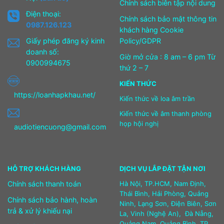
Chính sách biên tập nội dung
Điện thoại:
Chính sách bảo mật thông tin
0987.126.123
khách hàng Cookie
Giấy phép đăng ký kinh
Policy/GDPR
doanh số:
Giờ mở cửa : 8 am – 6 pm Từ
0900994675
thứ 2 – 7
KIẾN THỨC
https://loanhapkhau.net/
Kiến thức về loa âm trần
Kiến thức về âm thanh phòng
họp hội nghị
audiotiencuong@gmail.com
HỖ TRỢ KHÁCH HÀNG
DỊCH VỤ LẮP ĐẶT TẬN NƠI
Chính sách thanh toán
Hà Nội, TP.HCM, Nam Định,
Thái Bình, Hải Phòng, Quảng
Chính sách bảo hành, hoàn
Ninh, Lạng Sơn, Điện Biên, Sơn
trả & xử lý khiếu nại
La, Vinh (Nghệ An), Đà Nẵng,
Quảng Nam, Quảng Bình, TP.