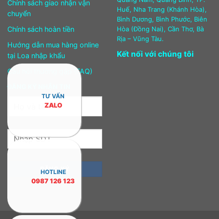
Chính sách giao nhận vận
Huế, Nha Trang (Khánh Hòa),
chuyển
Bình Dương, Bình Phước, Biên
Chính sách hoàn tiền
Hòa (Đồng Nai), Cần Thơ, Bà
Rịa – Vũng Tàu.
Hướng dẫn mua hàng online
Kết nối với chúng tôi
tại Loa nhập khẩu
Câu hỏi thường gặp (FAQ)
ĐĂNG KÝ NHẬN TIN
TƯ VẤN
ZALO
HOTLINE
0987 126 123