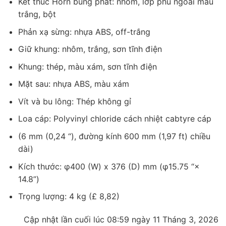
Kết thúc Horn bùng phát: nhôm, lớp phủ ngoài màu
trắng, bột
Phản xạ sừng: nhựa ABS, off-trắng
Giữ khung: nhôm, trắng, sơn tĩnh điện
Khung: thép, màu xám, sơn tĩnh điện
Mặt sau: nhựa ABS, màu xám
Vít và bu lông: Thép không gỉ
Loa cáp: Polyvinyl chloride cách nhiệt cabtyre cáp
(6 mm (0,24 “), đường kính 600 mm (1,97 ft) chiều
dài)
Kích thước: φ400 (W) x 376 (D) mm (φ15.75 “×
14.8”)
Trọng lượng: 4 kg (£ 8,82)
Cập nhật lần cuối lúc 08:59 ngày 11 Tháng 3, 2026