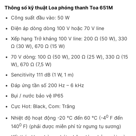
Thông số kỹ thuật Loa phóng thanh Toa 651M
Công suất đầu vào: 50 W
Điện áp dòng dòng 100 V hoặc 70 V line
Xếp hạng Trở kháng 100 V line: 200 Ω (50 W), 330
Ω (30 W), 670 Ω (15 W)
70 V dòng: 100 Ω (50 W), 200 Ω (25 W), 330 Ω (15
W), 670 Ω (7,5 W)
Sencitivity 111 dB (1 W, 1 m)
Đáp ứng tần số 200 Hz – 6 kHz
Bụi / nước bảo vệ IP65
Cực Hot: Black, Com: Trắng
0
Nhiệt độ hoạt động -20 ℃ đến 60 ℃ (-4
F đến
0
140
F) (phải được miễn phí từ ngưng tụ sương)