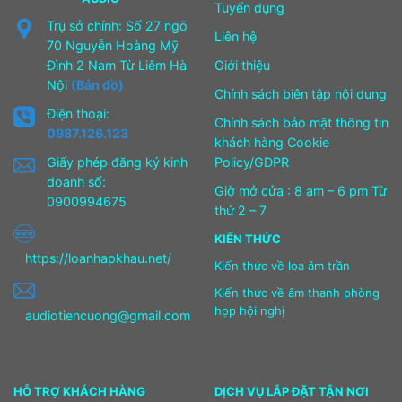
Tuyển dụng
Trụ sở chính: Số 27 ngõ
Liên hệ
70 Nguyễn Hoàng Mỹ
Đình 2 Nam Từ Liêm Hà
Giới thiệu
Nội
(Bản đồ)
Chính sách biên tập nội dung
Điện thoại:
Chính sách bảo mật thông tin
0987.126.123
khách hàng Cookie
Giấy phép đăng ký kinh
Policy/GDPR
doanh số:
Giờ mở cửa : 8 am – 6 pm Từ
0900994675
thứ 2 – 7
KIẾN THỨC
https://loanhapkhau.net/
Kiến thức về loa âm trần
Kiến thức về âm thanh phòng
họp hội nghị
audiotiencuong@gmail.com
HỖ TRỢ KHÁCH HÀNG
DỊCH VỤ LẮP ĐẶT TẬN NƠI