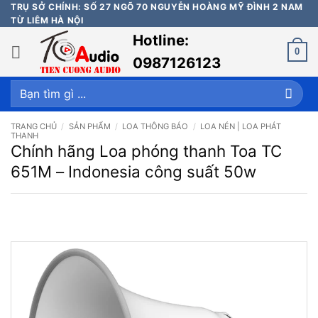
Bỏ
TRỤ SỞ CHÍNH: SỐ 27 NGÕ 70 NGUYỄN HOÀNG MỸ ĐÌNH 2 NAM
TỪ LIÊM HÀ NỘI
qua
Hotline:
nội
0
dung
0987126123
Tìm
kiếm:
TRANG CHỦ
/
SẢN PHẨM
/
LOA THÔNG BÁO
/
LOA NÉN | LOA PHÁT
THANH
Chính hãng Loa phóng thanh Toa TC
651M – Indonesia công suất 50w