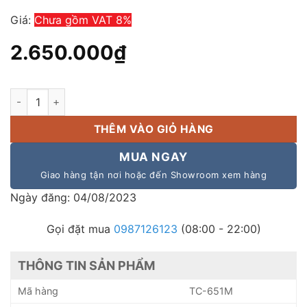
Giá:
Chưa gồm VAT 8%
2.650.000
₫
Chính hãng Loa phóng thanh Toa TC 651M - Indonesia công s
THÊM VÀO GIỎ HÀNG
MUA NGAY
Giao hàng tận nơi hoặc đến Showroom xem hàng
Ngày đăng: 04/08/2023
Gọi đặt mua
0987126123
(08:00 - 22:00)
THÔNG TIN SẢN PHẨM
Mã hàng
TC-651M