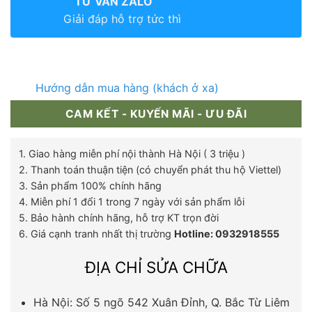
TƯ VẤN ZALO
Giải đáp hỗ trợ tức thì
Hướng dẫn mua hàng (khách ở xa)
CAM KẾT - KUYẾN MÃI - ƯU ĐÃI
1. Giao hàng miễn phí nội thành Hà Nội ( 3 triệu )
2. Thanh toán thuận tiện (có chuyển phát thu hộ Viettel)
3. Sản phẩm 100% chính hãng
4. Miễn phí 1 đổi 1 trong 7 ngày với sản phẩm lỗi
5. Bảo hành chính hãng, hỗ trợ KT trọn đời
6. Giá cạnh tranh nhất thị trường
Hotline: 0932918555
ĐỊA CHỈ SỬA CHỮA
Hà Nội: Số 5 ngõ 542 Xuân Đỉnh, Q. Bắc Từ Liêm