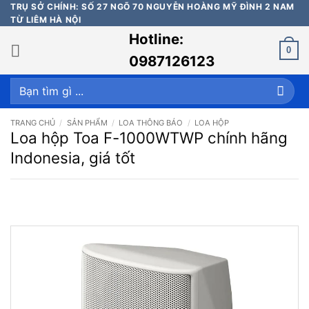
Bỏ
TRỤ SỞ CHÍNH: SỐ 27 NGÕ 70 NGUYỄN HOÀNG MỸ ĐÌNH 2 NAM
TỪ LIÊM HÀ NỘI
qua
Hotline:
nội
0
dung
0987126123
Tìm
kiếm:
TRANG CHỦ
/
SẢN PHẨM
/
LOA THÔNG BÁO
/
LOA HỘP
Loa hộp Toa F-1000WTWP chính hãng
Indonesia, giá tốt