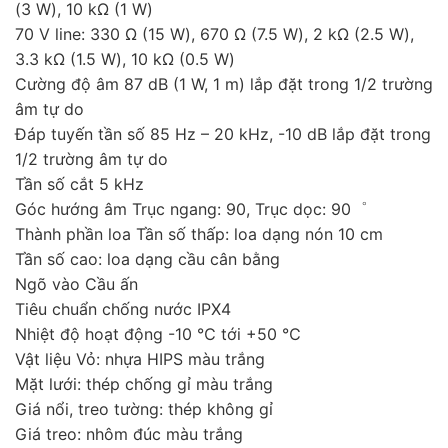
(3 W), 10 kΩ (1 W)
70 V line: 330 Ω (15 W), 670 Ω (7.5 W), 2 kΩ (2.5 W),
3.3 kΩ (1.5 W), 10 kΩ (0.5 W)
Cường độ âm 87 dB (1 W, 1 m) lắp đặt trong 1/2 trường
âm tự do
Đáp tuyến tần số 85 Hz – 20 kHz, -10 dB lắp đặt trong
1/2 trường âm tự do
Tần số cắt 5 kHz
Góc hướng âm Trục ngang: 90, Trục dọc: 90゜
Thành phần loa Tần số thấp: loa dạng nón 10 cm
Tần số cao: loa dạng cầu cân bằng
Ngõ vào Cầu ấn
Tiêu chuẩn chống nước IPX4
Nhiệt độ hoạt động -10 ℃ tới +50 ℃
Vật liệu Vỏ: nhựa HIPS màu trắng
Mặt lưới: thép chống gỉ màu trắng
Giá nổi, treo tường: thép không gỉ
Giá treo: nhôm đúc màu trắng