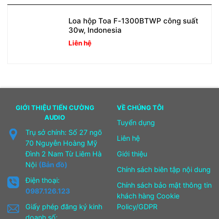
Loa hộp Toa F-1300BTWP công suất
30w, Indonesia
Liên hệ
GIỚI THIỆU TIẾN CƯỜNG
VỀ CHÚNG TÔI
AUDIO
Tuyển dụng
Trụ sở chính: Số 27 ngõ
Liên hệ
70 Nguyễn Hoàng Mỹ
Đình 2 Nam Từ Liêm Hà
Giới thiệu
Nội
(Bản đồ)
Chính sách biên tập nội dung
Điện thoại:
Chính sách bảo mật thông tin
0987.126.123
khách hàng Cookie
Giấy phép đăng ký kinh
Policy/GDPR
doanh số: