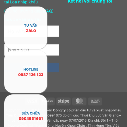
Kết nối với chúng tôi
tại Loa nhập khẩu
Câu hỏi thường gặp (FAQ)
ĐĂNG KÝ NHẬN TIN
TƯ VẤN
ZALO
HOTLINE
0987 126 123
Visa
PayPal
Stripe
MasterCard
Cash
On
Copyright 2026 © Bản quyền
Công ty cổ phần đầu tư và xuất nhập khẩu
Delivery
SỬA CHỮA
Tiến Cường.
GPDKKD: 0900994675 do chi cục Thuế khu vực Văn Giang –
0904551661
Khoái Châu – Tỉnh Hưng Yên cấp ngày 07/07/2016. Địa chỉ: Đội 1 – Thôn
Hương Quất, Xã Thành Công, Huyện Khoái Châu , Tỉnh Hưng Yên, Việt