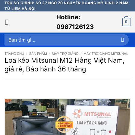
Bỏ
TRỤ SỞ CHÍNH: SỐ 27 NGÕ 70 NGUYỄN HOÀNG MỸ ĐÌNH 2 NAM
TỪ LIÊM HÀ NỘI
qua
Hotline:
nội
0
dung
0987126123
Tìm
kiếm:
TRANG CHỦ
/
SẢN PHẨM
/
MÁY TRỢ GIẢNG
/
MÁY TRỢ GIẢNG MITSUNAL
Loa kéo Mitsunal M12 Hàng Việt Nam,
giá rẻ, Bảo hành 36 tháng