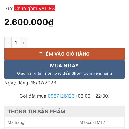
Giá:
Chưa gồm VAT 8%
2.600.000
₫
Loa kéo Mitsunal M12 Hàng Việt Nam, giá rẻ, Bảo hành 36 thán
THÊM VÀO GIỎ HÀNG
MUA NGAY
Giao hàng tận nơi hoặc đến Showroom xem hàng
Ngày đăng: 16/07/2023
Gọi đặt mua
0987126123
(08:00 - 22:00)
THÔNG TIN SẢN PHẨM
Mã hàng
Mitsunal M12