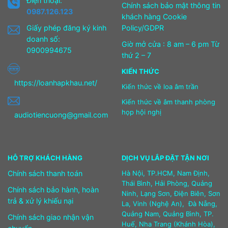
Điện thoại:
Chính sách bảo mật thông tin
0987.126.123
khách hàng Cookie
Giấy phép đăng ký kinh
Policy/GDPR
doanh số:
Giờ mở cửa : 8 am – 6 pm Từ
0900994675
thứ 2 – 7
KIẾN THỨC
https://loanhapkhau.net/
Kiến thức về loa âm trần
Kiến thức về âm thanh phòng
họp hội nghị
audiotiencuong@gmail.com
HỖ TRỢ KHÁCH HÀNG
DỊCH VỤ LẮP ĐẶT TẬN NƠI
Chính sách thanh toán
Hà Nội, TP.HCM, Nam Định,
Thái Bình, Hải Phòng, Quảng
Chính sách bảo hành, hoàn
Ninh, Lạng Sơn, Điện Biên, Sơn
trả & xử lý khiếu nại
La, Vinh (Nghệ An), Đà Nẵng,
Quảng Nam, Quảng Bình, TP.
Chính sách giao nhận vận
Huế, Nha Trang (Khánh Hòa),