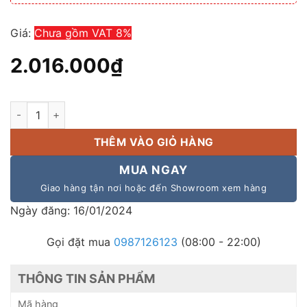
Giá:
Chưa gồm VAT 8%
2.016.000
₫
Loa cột Toa TZ-205 EX công suất 20w, thông báo, hội thảo số
THÊM VÀO GIỎ HÀNG
MUA NGAY
Giao hàng tận nơi hoặc đến Showroom xem hàng
Ngày đăng: 16/01/2024
Gọi đặt mua
0987126123
(08:00 - 22:00)
THÔNG TIN SẢN PHẨM
Mã hàng