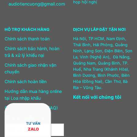
họp hội nghị
audiotiencuong@gmail.com
HỖ TRỢ KHÁCH HÀNG
DỊCH VỤ LẮP ĐẶT TẬN NƠI
Chính sách thanh toán
Hà Nội, TP.HCM, Nam Định,
Thái Bình, Hải Phòng, Quảng
Chính sách bảo hành, hoàn
Ninh, Lạng Sơn, Điện Biên, Sơn
trả & xử lý khiếu nại
La, Vinh (Nghệ An), Đà Nẵng,
Quảng Nam, Quảng Bình, TP.
Chính sách giao nhận vận
Huế, Nha Trang (Khánh Hòa),
chuyển
Bình Dương, Bình Phước, Biên
Chính sách hoàn tiền
Hòa (Đồng Nai), Cần Thơ, Bà
Rịa – Vũng Tàu.
Hướng dẫn mua hàng online
Kết nối với chúng tôi
tại Loa nhập khẩu
Câu hỏi thường gặp (FAQ)
ĐĂNG KÝ NHẬN TIN
TƯ VẤN
ZALO