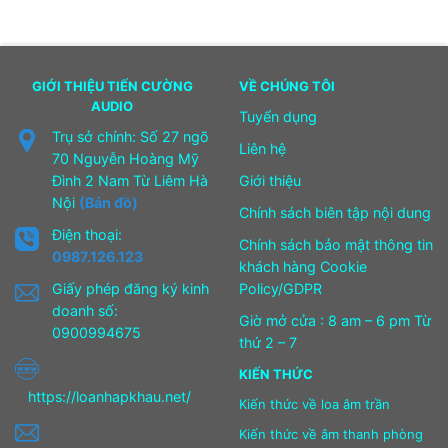
480.000₫.
GIỚI THIỆU TIẾN CƯỜNG
VỀ CHÚNG TÔI
AUDIO
Tuyển dụng
Trụ sở chính: Số 27 ngõ
Liên hệ
70 Nguyễn Hoàng Mỹ
Đình 2 Nam Từ Liêm Hà
Giới thiệu
Nội
(Bản đồ)
Chính sách biên tập nội dung
Điện thoại:
Chính sách bảo mật thông tin
0987.126.123
khách hàng Cookie
Giấy phép đăng ký kinh
Policy/GDPR
doanh số:
Giờ mở cửa : 8 am – 6 pm Từ
0900994675
thứ 2 – 7
KIẾN THỨC
https://loanhapkhau.net/
Kiến thức về loa âm trần
Kiến thức về âm thanh phòng