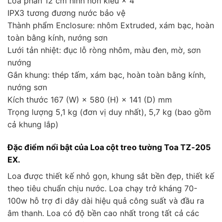
Loa phần 12 cm hình nón kiểu × 4
IPX3 tương đương nước bảo vệ
Thành phẩm Enclosure: nhôm Extruded, xám bạc, hoàn
toàn bằng kính, nướng sơn
Lưới tản nhiệt: đục lỗ ròng nhôm, màu đen, mờ, sơn
nướng
Gắn khung: thép tấm, xám bạc, hoàn toàn bằng kính,
nướng sơn
Kích thước 167 (W) × 580 (H) × 141 (D) mm
Trọng lượng 5,1 kg (đơn vị duy nhất), 5,7 kg (bao gồm
cả khung lắp)
Đặc điểm nổi bật của Loa cột treo tường Toa TZ-205
EX.
Loa được thiết kế nhỏ gọn, khung sắt bền đẹp, thiết kế
theo tiêu chuẩn chịu nước. Loa chạy trở kháng 70-
100w hỗ trợ đi dây dài hiệu quả công suất và đầu ra
âm thanh. Loa có độ bền cao nhất trong tất cả các