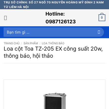
Bỏ
TRỤ SỞ CHÍNH: SỐ 27 NGÕ 70 NGUYỄN HOÀNG MỸ ĐÌNH 2 NAM
TỪ LIÊM HÀ NỘI
qua
Hotline:
nội
0
dung
0987126123
Tìm
kiếm:
TRANG CHỦ
/
SẢN PHẨM
/
LOA THÔNG BÁO
Loa cột Toa TZ-205 EX công suất 20w,
thông báo, hội thảo