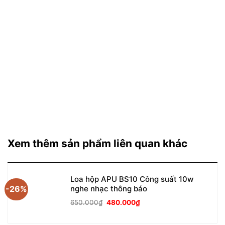
Xem thêm sản phẩm liên quan khác
Loa hộp APU BS10 Công suất 10w
-26%
nghe nhạc thông báo
Giá
Giá
650.000
₫
480.000
₫
gốc
hiện
là:
tại
650.000₫.
là: