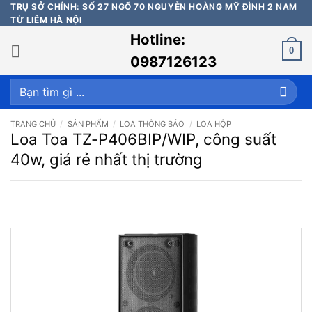
Bỏ
TRỤ SỞ CHÍNH: SỐ 27 NGÕ 70 NGUYỄN HOÀNG MỸ ĐÌNH 2 NAM
TỪ LIÊM HÀ NỘI
qua
Hotline:
nội
0
dung
0987126123
Tìm
kiếm:
TRANG CHỦ
/
SẢN PHẨM
/
LOA THÔNG BÁO
/
LOA HỘP
Loa Toa TZ-P406BIP/WIP, công suất
40w, giá rẻ nhất thị trường