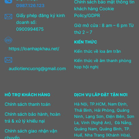
Chính sách bảo mật thông tin
0987.126.123
khách hàng Cookie
Giấy phép đăng ký kinh
Policy/GDPR
doanh số:
Giờ mở cửa : 8 am – 6 pm Từ
0900994675
thứ 2 – 7
KIẾN THỨC
https://loanhapkhau.net/
Kiến thức về loa âm trần
Kiến thức về âm thanh phòng
họp hội nghị
audiotiencuong@gmail.com
HỖ TRỢ KHÁCH HÀNG
DỊCH VỤ LẮP ĐẶT TẬN NƠI
Chính sách thanh toán
Hà Nội, TP.HCM, Nam Định,
Thái Bình, Hải Phòng, Quảng
Chính sách bảo hành, hoàn
Ninh, Lạng Sơn, Điện Biên, Sơn
trả & xử lý khiếu nại
La, Vinh (Nghệ An), Đà Nẵng,
Quảng Nam, Quảng Bình, TP.
Chính sách giao nhận vận
Huế, Nha Trang (Khánh Hòa),
chuyển