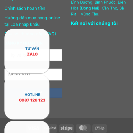
Bình Dương, Bình Phước, Biên
Chính sách hoàn tiền
Hòa (Đồng Nai), Cần Thơ, Bà
Rịa – Vũng Tàu.
Hướng dẫn mua hàng online
Kết nối với chúng tôi
tại Loa nhập khẩu
Câu hỏi thường gặp (FAQ)
ĐĂNG KÝ NHẬN TIN
TƯ VẤN
ZALO
HOTLINE
0987 126 123
Visa
PayPal
Stripe
MasterCard
Cash
On