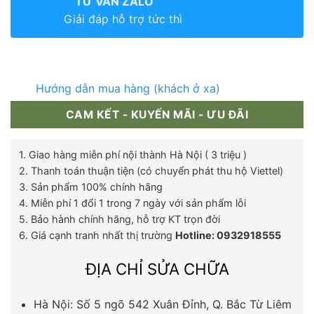
TƯ VẤN ZALO
Giải đáp hỗ trợ tức thì
Hướng dẫn mua hàng (khách ở xa)
CAM KẾT - KUYẾN MÃI - ƯU ĐÃI
1. Giao hàng miễn phí nội thành Hà Nội ( 3 triệu )
2. Thanh toán thuận tiện (có chuyển phát thu hộ Viettel)
3. Sản phẩm 100% chính hãng
4. Miễn phí 1 đổi 1 trong 7 ngày với sản phẩm lỗi
5. Bảo hành chính hãng, hỗ trợ KT trọn đời
6. Giá cạnh tranh nhất thị trường
Hotline: 0932918555
ĐỊA CHỈ SỬA CHỮA
Hà Nội: Số 5 ngõ 542 Xuân Đỉnh, Q. Bắc Từ Liêm