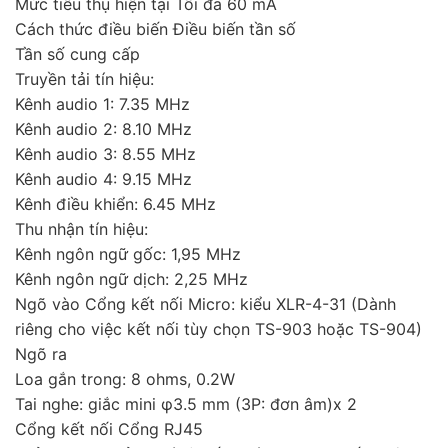
Mức tiêu thụ hiện tại Tối đa 60 mA
Cách thức điều biến Điều biến tần số
Tần số cung cấp
Truyền tải tín hiệu:
Kênh audio 1: 7.35 MHz
Kênh audio 2: 8.10 MHz
Kênh audio 3: 8.55 MHz
Kênh audio 4: 9.15 MHz
Kênh điều khiển: 6.45 MHz
Thu nhận tín hiệu:
Kênh ngôn ngữ gốc: 1,95 MHz
Kênh ngôn ngữ dịch: 2,25 MHz
Ngõ vào Cổng kết nối Micro: kiểu XLR-4-31 (Dành
riêng cho việc kết nối tùy chọn TS-903 hoặc TS-904)
Ngõ ra
Loa gắn trong: 8 ohms, 0.2W
Tai nghe: giắc mini φ3.5 mm (3P: đơn âm)x 2
Cổng kết nối Cổng RJ45