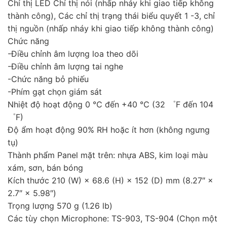
Chỉ thị LED Chỉ thị nói (nhấp nháy khi giao tiếp không
thành công), Các chỉ thị trạng thái biểu quyết 1 -3, chỉ
thị nguồn (nhấp nháy khi giao tiếp không thành công)
Chức năng
-Điều chỉnh âm lượng loa theo dõi
-Điều chỉnh âm lượng tai nghe
-Chức năng bỏ phiếu
-Phím gạt chọn giám sát
Nhiệt độ hoạt động 0 ℃ đến +40 ℃ (32 ゜F đến 104
゜F)
Độ ẩm hoạt động 90% RH hoặc ít hơn (không ngưng
tụ)
Thành phẩm Panel mặt trên: nhựa ABS, kim loại màu
xám, sơn, bán bóng
Kích thước 210 (W) × 68.6 (H) × 152 (D) mm (8.27″ ×
2.7″ × 5.98″)
Trọng lượng 570 g (1.26 lb)
Các tùy chọn Microphone: TS-903, TS-904 (Chọn một