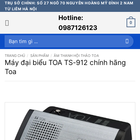
Bỏ
TRỤ SỞ CHÍNH: SỐ 27 NGÕ 70 NGUYỄN HOÀNG MỸ ĐÌNH 2 NAM
TỪ LIÊM HÀ NỘI
qua
Hotline:
nội
0
dung
0987126123
Tìm
kiếm:
TRANG CHỦ
/
SẢN PHẨM
/
ÂM THANH HỘI THẢO TOA
Máy đại biểu TOA TS-912 chính hãng
Toa