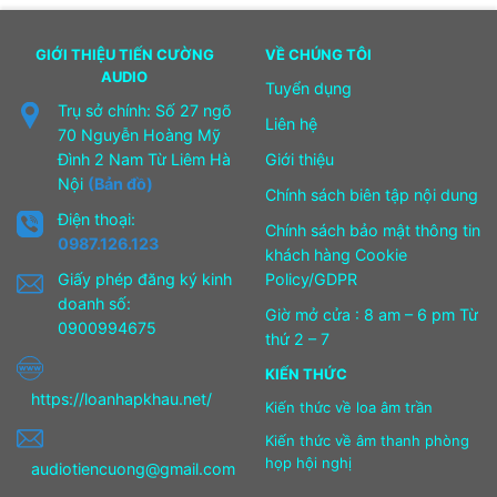
GIỚI THIỆU TIẾN CƯỜNG
VỀ CHÚNG TÔI
AUDIO
Tuyển dụng
Trụ sở chính: Số 27 ngõ
Liên hệ
70 Nguyễn Hoàng Mỹ
Đình 2 Nam Từ Liêm Hà
Giới thiệu
Nội
(Bản đồ)
Chính sách biên tập nội dung
Điện thoại:
Chính sách bảo mật thông tin
0987.126.123
khách hàng Cookie
Giấy phép đăng ký kinh
Policy/GDPR
doanh số:
Giờ mở cửa : 8 am – 6 pm Từ
0900994675
thứ 2 – 7
KIẾN THỨC
https://loanhapkhau.net/
Kiến thức về loa âm trần
Kiến thức về âm thanh phòng
họp hội nghị
audiotiencuong@gmail.com