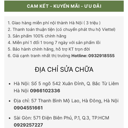
CAM KẾT - KUYẾN MÃI - ƯU ĐÃI
1. Giao hàng miễn phí nội thành Hà Nội ( 3 triệu )
2. Thanh toán thuận tiện (có chuyển phát thu hộ Viettel)
3. Sản phẩm 100% chính hãng
4. Miễn phí 1 đổi 1 trong 7 ngày với sản phẩm lỗi
5. Bảo hành chính hãng, hỗ trợ KT trọn đời
6. Giá cạnh tranh nhất thị trường
Hotline: 0932918555
ĐỊA CHỈ SỬA CHỮA
Hà Nội: Số 5 ngõ 542 Xuân Đỉnh, Q. Bắc Từ Liêm
Hà Nội
0966102336
Địa chỉ: 57 Thanh Bình Mộ Lao, Hà Đông, Hà Nội
0904551661
Sài Gòn: 571 Điện Biên Phủ, P.1, Q.3, TP.HCM
0929257227