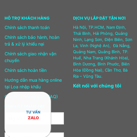
HỖ TRỢ KHÁCH HÀNG
DỊCH VỤ LẮP ĐẶT TẬN NƠI
Chính sách thanh toán
Hà Nội, TP.HCM, Nam Định,
Thái Bình, Hải Phòng, Quảng
Chính sách bảo hành, hoàn
Ninh, Lạng Sơn, Điện Biên, Sơn
trả & xử lý khiếu nại
La, Vinh (Nghệ An), Đà Nẵng,
Quảng Nam, Quảng Bình, TP.
Chính sách giao nhận vận
Huế, Nha Trang (Khánh Hòa),
chuyển
Bình Dương, Bình Phước, Biên
Chính sách hoàn tiền
Hòa (Đồng Nai), Cần Thơ, Bà
Rịa – Vũng Tàu.
Hướng dẫn mua hàng online
Kết nối với chúng tôi
tại Loa nhập khẩu
Câu hỏi thường gặp (FAQ)
ĐĂNG KÝ NHẬN TIN
TƯ VẤN
ZALO