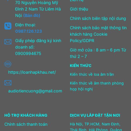
70 Nguyễn Hoàng Mỹ
Đình 2 Nam Từ Liêm Hà
Giới thiệu
Nội
(Bản đồ)
Chính sách biên tập nội dung
Điện thoại:
Chính sách bảo mật thông tin
0987.126.123
khách hàng Cookie
Giấy phép đăng ký kinh
Policy/GDPR
doanh số:
Giờ mở cửa : 8 am – 6 pm Từ
0900994675
thứ 2 – 7
KIẾN THỨC
https://loanhapkhau.net/
Kiến thức về loa âm trần
Kiến thức về âm thanh phòng
họp hội nghị
audiotiencuong@gmail.com
HỖ TRỢ KHÁCH HÀNG
DỊCH VỤ LẮP ĐẶT TẬN NƠI
Chính sách thanh toán
Hà Nội, TP.HCM, Nam Định,
Thái Bình, Hải Phòng, Quảng