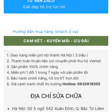
TƯ VẤN ZALO
Giải đáp hỗ trợ tức thì
Hướng dẫn mua hàng (khách ở xa)
CAM KẾT - KUYẾN MÃI - ƯU ĐÃI
1. Giao hàng miễn phí nội thành Hà Nội ( 3 triệu )
2. Thanh toán thuận tiện (có chuyển phát thu hộ Viettel)
3. Sản phẩm 100% chính hãng
4. Miễn phí 1 đổi 1 trong 7 ngày với sản phẩm lỗi
5. Bảo hành chính hãng, hỗ trợ KT trọn đời
6. Giá cạnh tranh nhất thị trường
Hotline: 0932918555
ĐỊA CHỈ SỬA CHỮA
Hà Nội: Số 5 ngõ 542 Xuân Đỉnh, Q. Bắc Từ Liêm