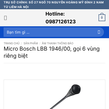
Bỏ
TRỤ SỞ CHÍNH: SỐ 27 NGÕ 70 NGUYỄN HOÀNG MỸ ĐÌNH 2 NAM
TỪ LIÊM HÀ NỘI
qua
Hotline:
nội
0
dung
0987126123
Tìm
kiếm:
TRANG CHỦ
/
SẢN PHẨM
/
ÂM THANH THÔNG BÁO
Micro Bosch LBB 1946/00, gọi 6 vùng
riêng biệt