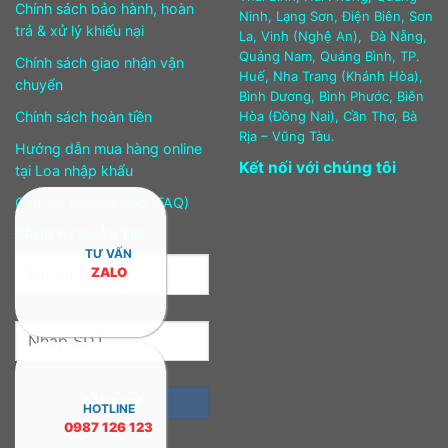
Chính sách bảo hành, hoàn
Ninh, Lạng Sơn, Điện Biên, Sơn
trả & xử lý khiếu nại
La, Vinh (Nghệ An), Đà Nẵng,
Quảng Nam, Quảng Bình, TP.
Chính sách giao nhận vận
Huế, Nha Trang (Khánh Hòa),
chuyển
Bình Dương, Bình Phước, Biên
Chính sách hoàn tiền
Hòa (Đồng Nai), Cần Thơ, Bà
Rịa – Vũng Tàu.
Hướng dẫn mua hàng online
Kết nối với chúng tôi
tại Loa nhập khẩu
Câu hỏi thường gặp (FAQ)
ĐĂNG KÝ NHẬN TIN
TƯ VẤN
ZALO
HOTLINE
0987 126 123