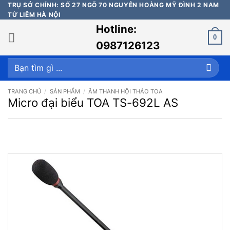
Bỏ
TRỤ SỞ CHÍNH: SỐ 27 NGÕ 70 NGUYỄN HOÀNG MỸ ĐÌNH 2 NAM
TỪ LIÊM HÀ NỘI
qua
Hotline:
nội
0
dung
0987126123
Tìm
kiếm:
TRANG CHỦ
/
SẢN PHẨM
/
ÂM THANH HỘI THẢO TOA
Micro đại biểu TOA TS-692L AS