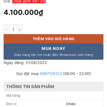
Giá:
Chưa gồm VAT 8%
4.100.000
₫
Micro đại biểu TOA TS-692L AS số lượng
THÊM VÀO GIỎ HÀNG
MUA NGAY
Giao hàng tận nơi hoặc đến Showroom xem hàng
Ngày đăng: 21/08/2023
Gọi đặt mua
0987126123
(08:00 - 22:00)
THÔNG TIN SẢN PHẨM
Mã hàng
Đơn vị
Chiếc