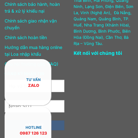
Thái Bình, Hải Phòng, Quảng
Chính sách bảo hành, hoàn
Ninh, Lạng Sơn, Điện Biên, Sơn
trả & xử lý khiếu nại
La, Vinh (Nghệ An), Đà Nẵng,
Quảng Nam, Quảng Bình, TP.
Chính sách giao nhận vận
Huế, Nha Trang (Khánh Hòa),
chuyển
Bình Dương, Bình Phước, Biên
Chính sách hoàn tiền
Hòa (Đồng Nai), Cần Thơ, Bà
Rịa – Vũng Tàu.
Hướng dẫn mua hàng online
Kết nối với chúng tôi
tại Loa nhập khẩu
Câu hỏi thường gặp (FAQ)
ĐĂNG KÝ NHẬN TIN
TƯ VẤN
ZALO
HOTLINE
0987 126 123