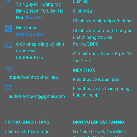
Liên hệ
70 Nguyễn Hoàng Mỹ
Đình 2 Nam Từ Liêm Hà
Giới thiệu
Nội
(Bản đồ)
Chính sách biên tập nội dung
Điện thoại:
Chính sách bảo mật thông tin
0987.126.123
khách hàng Cookie
Giấy phép đăng ký kinh
Policy/GDPR
doanh số:
Giờ mở cửa : 8 am – 6 pm Từ
0900994675
thứ 2 – 7
KIẾN THỨC
https://loanhapkhau.net/
Kiến thức về loa âm trần
Kiến thức về âm thanh phòng
họp hội nghị
audiotiencuong@gmail.com
HỖ TRỢ KHÁCH HÀNG
DỊCH VỤ LẮP ĐẶT TẬN NƠI
Chính sách thanh toán
Hà Nội, TP.HCM, Nam Định,