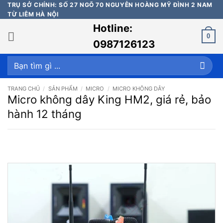
Bỏ
TRỤ SỞ CHÍNH: SỐ 27 NGÕ 70 NGUYỄN HOÀNG MỸ ĐÌNH 2 NAM
TỪ LIÊM HÀ NỘI
qua
Hotline:
nội
0
dung
0987126123
Tìm
kiếm:
TRANG CHỦ
/
SẢN PHẨM
/
MICRO
/
MICRO KHÔNG DÂY
Micro không dây King HM2, giá rẻ, bảo
hành 12 tháng