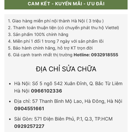
CAM KẾT - KUYẾN MÃI - ƯU ĐÃI
1. Giao hàng miễn phí nội thành Hà Nội ( 3 triệu )
2. Thanh toán thuận tiện (có chuyển phát thu hộ Viettel)
3. Sản phẩm 100% chính hãng
4. Miễn phí 1 đổi 1 trong 7 ngày với sản phẩm lỗi
5. Bảo hành chính hãng, hỗ trợ KT trọn đời
6. Giá cạnh tranh nhất thị trường
Hotline: 0932918555
ĐỊA CHỈ SỬA CHỮA
Hà Nội: Số 5 ngõ 542 Xuân Đỉnh, Q. Bắc Từ Liêm
Hà Nội
0966102336
Địa chỉ: 57 Thanh Bình Mộ Lao, Hà Đông, Hà Nội
0904551661
Sài Gòn: 571 Điện Biên Phủ, P.1, Q.3, TP.HCM
0929257227