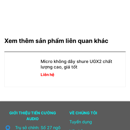
Xem thêm sản phẩm liên quan khác
Micro không dây shure UGX2 chất
lượng cao, giá tốt
Liên hệ
GIỚI THIỆU TIẾN CƯỜNG
VỀ CHÚNG TÔI
AUDIO
Tuyển dụng
Trụ sở chính: Số 27 ngõ