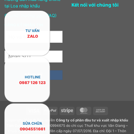
Kết nối với chúng tôi
tại Loa nhập khẩu
Câu hỏi thường gặp (FAQ)
ĐĂNG KÝ NHẬN TIN
TƯ VẤN
ZALO
HOTLINE
0987 126 123
Visa
PayPal
Stripe
MasterCard
Cash
On
Copyright 2026 © Bản quyền
Công ty cổ phần đầu tư và xuất nhập khẩu
Delivery
SỬA CHỮA
Tiến Cường.
GPDKKD: 0900994675 do chi cục Thuế khu vực Văn Giang –
0904551661
Khoái Châu – Tỉnh Hưng Yên cấp ngày 07/07/2016. Địa chỉ: Đội 1 – Thôn