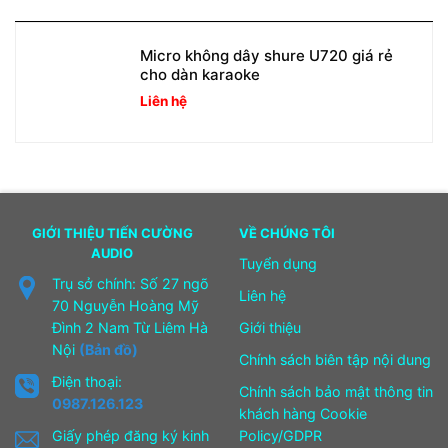
Micro không dây shure U720 giá rẻ
cho dàn karaoke
Liên hệ
GIỚI THIỆU TIẾN CƯỜNG
VỀ CHÚNG TÔI
AUDIO
Tuyển dụng
Trụ sở chính: Số 27 ngõ
Liên hệ
70 Nguyễn Hoàng Mỹ
Đình 2 Nam Từ Liêm Hà
Giới thiệu
Nội
(Bản đồ)
Chính sách biên tập nội dung
Điện thoại:
Chính sách bảo mật thông tin
0987.126.123
khách hàng Cookie
Giấy phép đăng ký kinh
Policy/GDPR