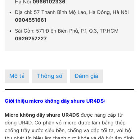
Hà Nội
0966102336
Địa chỉ: 57 Thanh Bình Mộ Lao, Hà Đông, Hà Nội
0904551661
Sài Gòn: 571 Điện Biên Phủ, P.1, Q.3, TP.HCM
0929257227
Mô tả
Thông số
Đánh giá
Giới thiệu
micro không dây
shure UR4DS:
Micro không dây shure UR4DS
được nâng cấp từ
dòng UR4D. Có phần vỏ micro được làm bằng thép
chống trầy xước siêu bền, chống va đập tối ta, với bộ
thu phát tín hiệu âm thanh cực khỏe và độ hút âm đỉnh