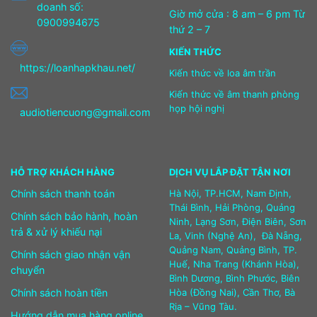
doanh số:
Giờ mở cửa : 8 am – 6 pm Từ
0900994675
thứ 2 – 7
KIẾN THỨC
https://loanhapkhau.net/
Kiến thức về loa âm trần
Kiến thức về âm thanh phòng
họp hội nghị
audiotiencuong@gmail.com
HỖ TRỢ KHÁCH HÀNG
DỊCH VỤ LẮP ĐẶT TẬN NƠI
Chính sách thanh toán
Hà Nội, TP.HCM, Nam Định,
Thái Bình, Hải Phòng, Quảng
Chính sách bảo hành, hoàn
Ninh, Lạng Sơn, Điện Biên, Sơn
trả & xử lý khiếu nại
La, Vinh (Nghệ An), Đà Nẵng,
Quảng Nam, Quảng Bình, TP.
Chính sách giao nhận vận
Huế, Nha Trang (Khánh Hòa),
chuyển
Bình Dương, Bình Phước, Biên
Chính sách hoàn tiền
Hòa (Đồng Nai), Cần Thơ, Bà
Rịa – Vũng Tàu.
Hướng dẫn mua hàng online