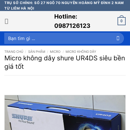
Bỏ
TRỤ SỞ CHÍNH: SỐ 27 NGÕ 70 NGUYỄN HOÀNG MỸ ĐÌNH 2 NAM
TỪ LIÊM HÀ NỘI
qua
Hotline:
nội
0
dung
0987126123
Tìm
kiếm:
TRANG CHỦ
/
SẢN PHẨM
/
MICRO
/
MICRO KHÔNG DÂY
Micro không dây shure UR4DS siêu bền
giá tốt