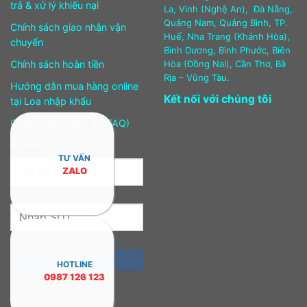
trả & xử lý khiếu nại
La, Vinh (Nghệ An), Đà Nẵng,
Quảng Nam, Quảng Bình, TP.
Chính sách giao nhận vận
Huế, Nha Trang (Khánh Hòa),
chuyển
Bình Dương, Bình Phước, Biên
Chính sách hoàn tiền
Hòa (Đồng Nai), Cần Thơ, Bà
Rịa – Vũng Tàu.
Hướng dẫn mua hàng online
Kết nối với chúng tôi
tại Loa nhập khẩu
Câu hỏi thường gặp (FAQ)
ĐĂNG KÝ NHẬN TIN
TƯ VẤN
ZALO
HOTLINE
0987 126 123