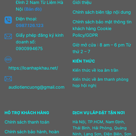
Đình 2 Nam Từ Liêm Hà
Giới thiệu
Nội
(Bản đồ)
Chính sách biên tập nội dung
Điện thoại:
Chính sách bảo mật thông tin
0987.126.123
khách hàng Cookie
Giấy phép đăng ký kinh
Policy/GDPR
doanh số:
Giờ mở cửa : 8 am – 6 pm Từ
0900994675
thứ 2 – 7
KIẾN THỨC
https://loanhapkhau.net/
Kiến thức về loa âm trần
Kiến thức về âm thanh phòng
họp hội nghị
audiotiencuong@gmail.com
HỖ TRỢ KHÁCH HÀNG
DỊCH VỤ LẮP ĐẶT TẬN NƠI
Chính sách thanh toán
Hà Nội, TP.HCM, Nam Định,
Thái Bình, Hải Phòng, Quảng
Chính sách bảo hành, hoàn
Ninh, Lạng Sơn, Điện Biên, Sơn