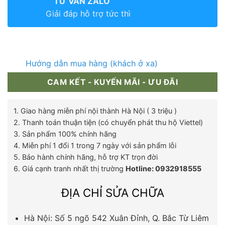
TƯ VẤN ZALO
Giải đáp hỗ trợ tức thì
Hướng dẫn mua hàng (khách ở xa)
CAM KẾT - KUYẾN MÃI - ƯU ĐÃI
1. Giao hàng miễn phí nội thành Hà Nội ( 3 triệu )
2. Thanh toán thuận tiện (có chuyển phát thu hộ Viettel)
3. Sản phẩm 100% chính hãng
4. Miễn phí 1 đổi 1 trong 7 ngày với sản phẩm lỗi
5. Bảo hành chính hãng, hỗ trợ KT trọn đời
6. Giá cạnh tranh nhất thị trường
Hotline: 0932918555
ĐỊA CHỈ SỬA CHỮA
Hà Nội: Số 5 ngõ 542 Xuân Đỉnh, Q. Bắc Từ Liêm