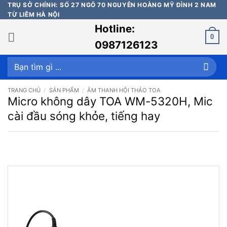
Bỏ
TRỤ SỞ CHÍNH: SỐ 27 NGÕ 70 NGUYỄN HOÀNG MỸ ĐÌNH 2 NAM
TỪ LIÊM HÀ NỘI
qua
Hotline:
nội
0
dung
0987126123
Tìm
kiếm:
TRANG CHỦ
/
SẢN PHẨM
/
ÂM THANH HỘI THẢO TOA
Micro không dây TOA WM-5320H, Mic
cài đầu sóng khỏe, tiếng hay