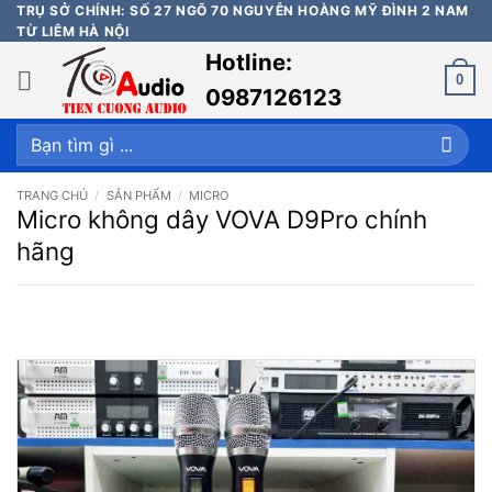
Bỏ
TRỤ SỞ CHÍNH: SỐ 27 NGÕ 70 NGUYỄN HOÀNG MỸ ĐÌNH 2 NAM
TỪ LIÊM HÀ NỘI
qua
Hotline:
nội
0
dung
0987126123
Tìm
kiếm:
TRANG CHỦ
/
SẢN PHẨM
/
MICRO
Micro không dây VOVA D9Pro chính
hãng