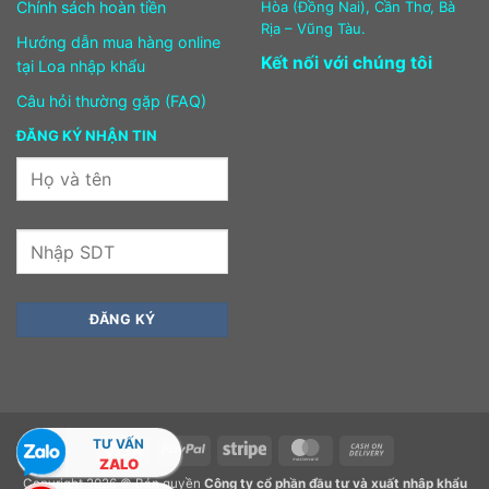
Chính sách hoàn tiền
Hòa (Đồng Nai), Cần Thơ, Bà
Rịa – Vũng Tàu.
Hướng dẫn mua hàng online
Kết nối với chúng tôi
tại Loa nhập khẩu
Câu hỏi thường gặp (FAQ)
ĐĂNG KÝ NHẬN TIN
TƯ VẤN
Visa
PayPal
Stripe
MasterCard
Cash
ZALO
On
Copyright 2026 © Bản quyền
Công ty cổ phần đầu tư và xuất nhập khẩu
Delivery