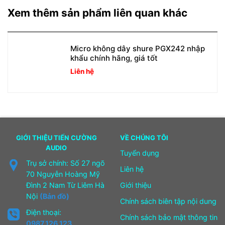
Xem thêm sản phẩm liên quan khác
Micro không dây shure PGX242 nhập
khẩu chính hãng, giá tốt
Liên hệ
GIỚI THIỆU TIẾN CƯỜNG
VỀ CHÚNG TÔI
AUDIO
Tuyển dụng
Trụ sở chính: Số 27 ngõ
Liên hệ
70 Nguyễn Hoàng Mỹ
Đình 2 Nam Từ Liêm Hà
Giới thiệu
Nội
(Bản đồ)
Chính sách biên tập nội dung
Điện thoại:
Chính sách bảo mật thông tin
0987.126.123