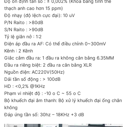
Độ ổn định tần số : ± 0,002% (Khóa bằng tinh thể
thạch anh cao hơn 15 ppm)
Độ nhạy (độ lệch cực đại): 10 uV
P/N Raito : >80dB
S/N Raito : >90dB
Tỷ lệ giãn nở : 1:2
Điện áp đầu ra AF: Có thể điều chỉnh 0~300mV
Kênh : 2 Kênh
Giắc cắm đầu ra: 1 đầu ra không cân bằng 6.35MM
Đầu ra riêng biệt: 2 đầu ra cân bằng XLR
Nguồn điện: AC220V(50Hz)
Dải tần số động : > 100dB
HD : <0,2% @1KHz
Phạm vi nhiệt độ : -10 o C ~ 55 o C
Bộ khuếch đại âm thanh: Bộ xử lý khuếch đại ống chân
không
Đáp ứng tần số: 30hz – 18KHz +3 dB