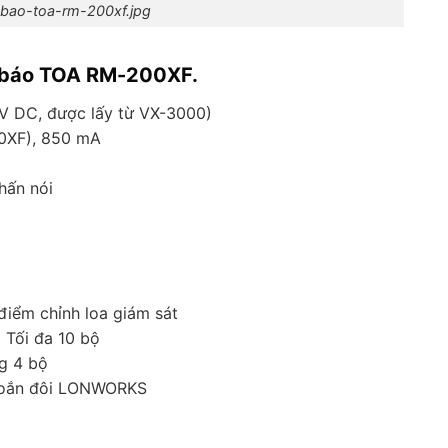
bao-toa-rm-200xf.jpg
g báo TOA RM-200XF.
 V DC, được lấy từ VX-3000)
0XF), 850 mA
hấn nói
điểm chỉnh loa giám sát
 Tối đa 10 bộ
ng 4 bộ
 xoắn đôi LONWORKS