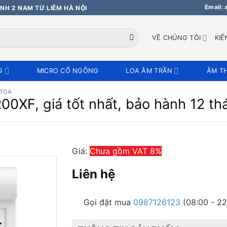
Email:
NH 2 NAM TỪ LIÊM HÀ NỘI
VỀ CHÚNG TÔI
KIẾ
G
MICRO CỔ NGỖNG
LOA ÂM TRẦN
ÂM T
 TOA
0XF, giá tốt nhất, bảo hành 12 th
Giá:
Chưa gồm VAT 8%
Liên hệ
Gọi đặt mua
0987126123
(08:00 - 22