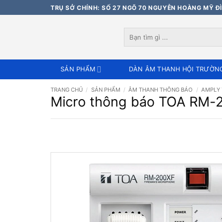
Bỏ
TRỤ SỞ CHÍNH: SỐ 27 NGÕ 70 NGUYỄN HOÀNG MỸ ĐÌ
qua
nội
Tìm
dung
kiếm:
SẢN PHẨM
DÀN ÂM THANH HỘI TRƯỜN
TRANG CHỦ
/
SẢN PHẨM
/
ÂM THANH THÔNG BÁO
/
AMPLY
Micro thông báo TOA RM-20