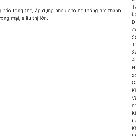
T
g báo tổng thể, áp dụng nhều cho hệ thống âm thanh
L
ng mại, siêu thị lớn.
Đ
đ
S
T
S
4
H
x
C
K
V
h
K
(
K
P