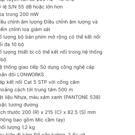
ỷ lệ S/N 55 dB hoặc lớn hơn
oa trong 200 mW
iều chỉnh âm lượng Điều chỉnh âm lượng và
iểm chỉnh loa giám sát
ố lượng bộ bàn phím mở rộng có thể kết nối
ối đa 10 bộ
ố lượng thiết bị có thể kết nối trong hệ thống
 bộ
ệ thống giao tiếp Sử dụng công nghệ cáp
oắn đôi LONWORKS
áp kết nối Cat 5 STP với cổng cắm
hoảng cách tới trung tâm 500 m
ật liệu Nhựa, màu xám xanh (PANTONE 538)
oặc tương đương
ích thước 200 (R) x 215 (C) x 82.5 (S) mm
không bao gồm Mic cầm tay)
hối lượng 1.2 kg
hụ kiện đi kèm Đế gắn tường, 2 ốc vít