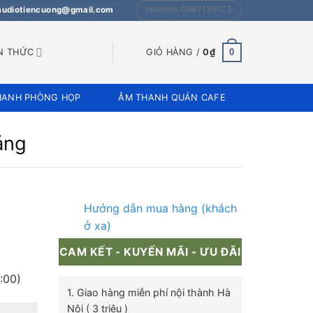
Hotline: 0987126123
 audiotiencuong@gmail.com
0
N THỨC
GIỎ HÀNG /
0
₫
HANH PHÒNG HỌP
ÂM THANH QUÁN CAFE
áng
Hướng dẫn mua hàng (khách
ở xa)
CAM KẾT - KUYẾN MÃI - ƯU ĐÃI
:00)
1. Giao hàng miễn phí nội thành Hà
Nội ( 3 triệu )