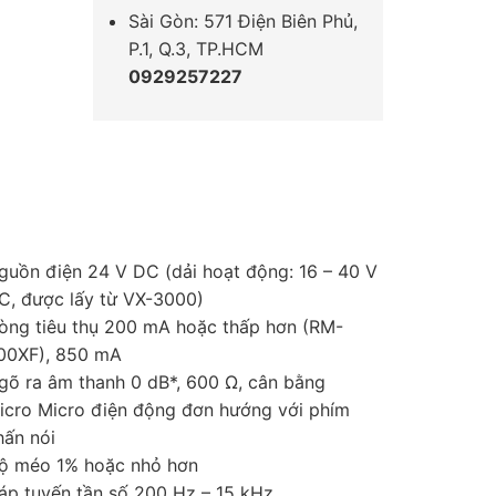
Sài Gòn: 571 Điện Biên Phủ,
P.1, Q.3, TP.HCM
0929257227
guồn điện 24 V DC (dải hoạt động: 16 – 40 V
C, được lấy từ VX-3000)
òng tiêu thụ 200 mA hoặc thấp hơn (RM-
00XF), 850 mA
gõ ra âm thanh 0 dB*, 600 Ω, cân bằng
icro Micro điện động đơn hướng với phím
hấn nói
ộ méo 1% hoặc nhỏ hơn
áp tuyến tần số 200 Hz – 15 kHz