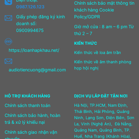
Chính sách bảo mật thông tin
0987.126.123
khách hàng Cookie
Giấy phép đăng ký kinh
Policy/GDPR
doanh số:
Giờ mở cửa : 8 am – 6 pm Từ
0900994675
thứ 2 – 7
KIẾN THỨC
https://loanhapkhau.net/
Kiến thức về loa âm trần
Kiến thức về âm thanh phòng
họp hội nghị
audiotiencuong@gmail.com
HỖ TRỢ KHÁCH HÀNG
DỊCH VỤ LẮP ĐẶT TẬN NƠI
Chính sách thanh toán
Hà Nội, TP.HCM, Nam Định,
Thái Bình, Hải Phòng, Quảng
Chính sách bảo hành, hoàn
Ninh, Lạng Sơn, Điện Biên, Sơn
trả & xử lý khiếu nại
La, Vinh (Nghệ An), Đà Nẵng,
Quảng Nam, Quảng Bình, TP.
Chính sách giao nhận vận
Huế, Nha Trang (Khánh Hòa),
chuyển