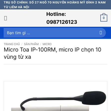
Bỏ
TRỤ SỞ CHÍNH: SỐ 27 NGÕ 70 NGUYỄN HOÀNG MỸ ĐÌNH 2 NAM
TỪ LIÊM HÀ NỘI
qua
Hotline:
nội
0
dung
0987126123
Tìm
kiếm:
TRANG CHỦ
/
SẢN PHẨM
/
MICRO
Micro Toa IP-100RM, micro IP chọn 10
vùng từ xa