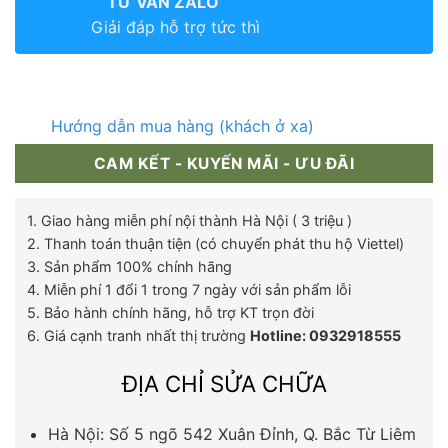
TƯ VẤN ZALO
Giải đáp hỗ trợ tức thì
Hướng dẫn mua hàng (khách ở xa)
CAM KẾT - KUYẾN MÃI - ƯU ĐÃI
1. Giao hàng miễn phí nội thành Hà Nội ( 3 triệu )
2. Thanh toán thuận tiện (có chuyển phát thu hộ Viettel)
3. Sản phẩm 100% chính hãng
4. Miễn phí 1 đổi 1 trong 7 ngày với sản phẩm lỗi
5. Bảo hành chính hãng, hỗ trợ KT trọn đời
6. Giá cạnh tranh nhất thị trường
Hotline: 0932918555
ĐỊA CHỈ SỬA CHỮA
Hà Nội: Số 5 ngõ 542 Xuân Đỉnh, Q. Bắc Từ Liêm