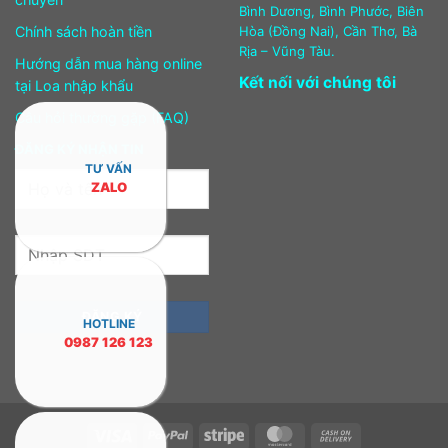
Bình Dương, Bình Phước, Biên
Chính sách hoàn tiền
Hòa (Đồng Nai), Cần Thơ, Bà
Rịa – Vũng Tàu.
Hướng dẫn mua hàng online
Kết nối với chúng tôi
tại Loa nhập khẩu
Câu hỏi thường gặp (FAQ)
ĐĂNG KÝ NHẬN TIN
TƯ VẤN
ZALO
HOTLINE
0987 126 123
Visa
PayPal
Stripe
MasterCard
Cash