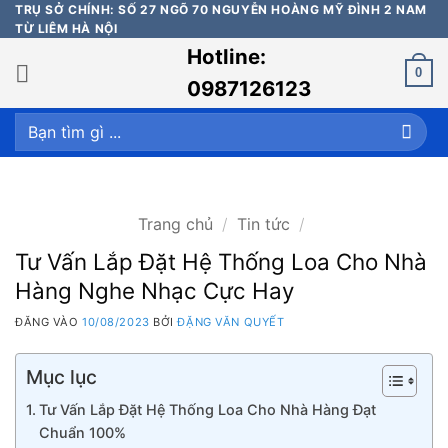
Bỏ
TRỤ SỞ CHÍNH: SỐ 27 NGÕ 70 NGUYỄN HOÀNG MỸ ĐÌNH 2 NAM
TỪ LIÊM HÀ NỘI
qua
Hotline:
nội
0
dung
0987126123
Tìm
kiếm:
Trang chủ
/
Tin tức
/
Tư Vấn Lắp Đặt Hệ Thống Loa Cho Nhà
Hàng Nghe Nhạc Cực Hay
ĐĂNG VÀO
10/08/2023
BỞI
ĐẶNG VĂN QUYẾT
Mục lục
Tư Vấn Lắp Đặt Hệ Thống Loa Cho Nhà Hàng Đạt
Chuẩn 100%