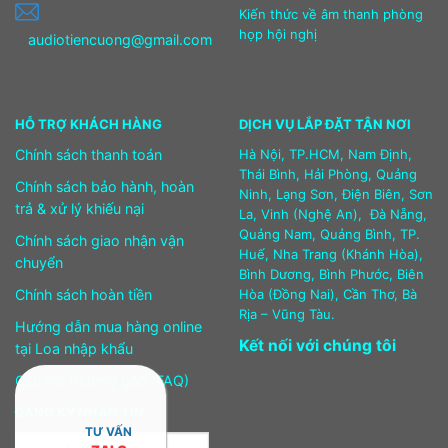
Kiến thức về âm thanh phòng
họp hội nghị
audiotiencuong@gmail.com
HỖ TRỢ KHÁCH HÀNG
DỊCH VỤ LẮP ĐẶT TẬN NƠI
Chính sách thanh toán
Hà Nội, TP.HCM, Nam Định,
Thái Bình, Hải Phòng, Quảng
Chính sách bảo hành, hoàn
Ninh, Lạng Sơn, Điện Biên, Sơn
trả & xử lý khiếu nại
La, Vinh (Nghệ An), Đà Nẵng,
Quảng Nam, Quảng Bình, TP.
Chính sách giao nhận vận
Huế, Nha Trang (Khánh Hòa),
chuyển
Bình Dương, Bình Phước, Biên
Chính sách hoàn tiền
Hòa (Đồng Nai), Cần Thơ, Bà
Rịa – Vũng Tàu.
Hướng dẫn mua hàng online
Kết nối với chúng tôi
tại Loa nhập khẩu
Câu hỏi thường gặp (FAQ)
ĐĂNG KÝ NHẬN TIN
TƯ VẤN