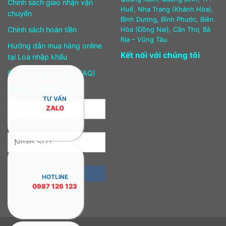
Chính sách giao nhận vận
Huế, Nha Trang (Khánh Hòa),
chuyển
Bình Dương, Bình Phước, Biên
Chính sách hoàn tiền
Hòa (Đồng Nai), Cần Thơ, Bà
Rịa – Vũng Tàu.
Hướng dẫn mua hàng online
Kết nối với chúng tôi
tại Loa nhập khẩu
Câu hỏi thường gặp (FAQ)
ĐĂNG KÝ NHẬN TIN
TƯ VẤN
ZALO
HOTLINE
0987 126 123