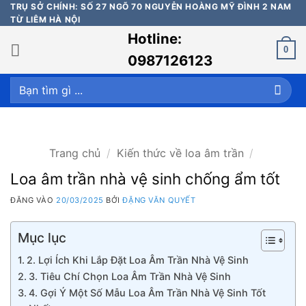
Bỏ
TRỤ SỞ CHÍNH: SỐ 27 NGÕ 70 NGUYỄN HOÀNG MỸ ĐÌNH 2 NAM
TỪ LIÊM HÀ NỘI
qua
Hotline:
nội
0
dung
0987126123
Tìm
kiếm:
Trang chủ
/
Kiến thức về loa âm trần
/
Loa âm trần nhà vệ sinh chống ẩm tốt
ĐĂNG VÀO
20/03/2025
BỞI
ĐẶNG VĂN QUYẾT
Mục lục
2. Lợi Ích Khi Lắp Đặt Loa Âm Trần Nhà Vệ Sinh
3. Tiêu Chí Chọn Loa Âm Trần Nhà Vệ Sinh
4. Gợi Ý Một Số Mẫu Loa Âm Trần Nhà Vệ Sinh Tốt