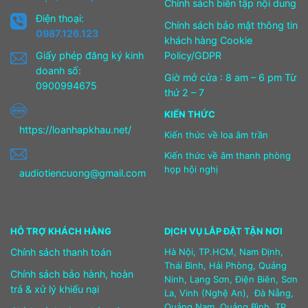
Chính sách biên tập nội dung
Điện thoại:
Chính sách bảo mật thông tin
0987.126.123
khách hàng Cookie
Giấy phép đăng ký kinh
Policy/GDPR
doanh số:
Giờ mở cửa : 8 am – 6 pm Từ
0900994675
thứ 2 – 7
KIẾN THỨC
https://loanhapkhau.net/
Kiến thức về loa âm trần
Kiến thức về âm thanh phòng
họp hội nghị
audiotiencuong@gmail.com
HỖ TRỢ KHÁCH HÀNG
DỊCH VỤ LẮP ĐẶT TẬN NƠI
Chính sách thanh toán
Hà Nội, TP.HCM, Nam Định,
Thái Bình, Hải Phòng, Quảng
Chính sách bảo hành, hoàn
Ninh, Lạng Sơn, Điện Biên, Sơn
trả & xử lý khiếu nại
La, Vinh (Nghệ An), Đà Nẵng,
Quảng Nam, Quảng Bình, TP.