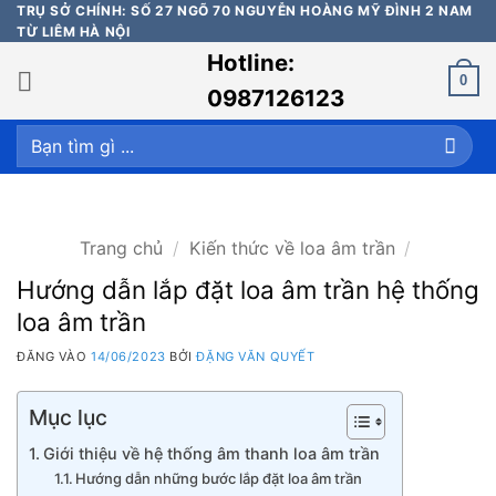
Bỏ
TRỤ SỞ CHÍNH: SỐ 27 NGÕ 70 NGUYỄN HOÀNG MỸ ĐÌNH 2 NAM
TỪ LIÊM HÀ NỘI
qua
Hotline:
nội
0
dung
0987126123
Tìm
kiếm:
Trang chủ
/
Kiến thức về loa âm trần
/
Hướng dẫn lắp đặt loa âm trần hệ thống
loa âm trần
ĐĂNG VÀO
14/06/2023
BỞI
ĐẶNG VĂN QUYẾT
Mục lục
Giới thiệu về hệ thống âm thanh loa âm trần
Hướng dẫn những bước lắp đặt loa âm trần