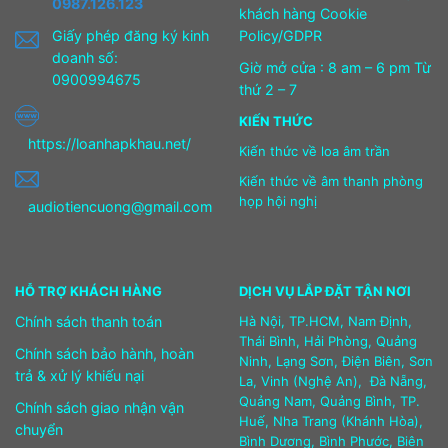
0987.126.123
khách hàng Cookie
Giấy phép đăng ký kinh
Policy/GDPR
doanh số:
Giờ mở cửa : 8 am – 6 pm Từ
0900994675
thứ 2 – 7
KIẾN THỨC
https://loanhapkhau.net/
Kiến thức về loa âm trần
Kiến thức về âm thanh phòng
họp hội nghị
audiotiencuong@gmail.com
HỖ TRỢ KHÁCH HÀNG
DỊCH VỤ LẮP ĐẶT TẬN NƠI
Chính sách thanh toán
Hà Nội, TP.HCM, Nam Định,
Thái Bình, Hải Phòng, Quảng
Chính sách bảo hành, hoàn
Ninh, Lạng Sơn, Điện Biên, Sơn
trả & xử lý khiếu nại
La, Vinh (Nghệ An), Đà Nẵng,
Quảng Nam, Quảng Bình, TP.
Chính sách giao nhận vận
Huế, Nha Trang (Khánh Hòa),
chuyển
Bình Dương, Bình Phước, Biên