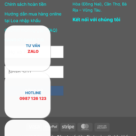
Chính sách hoàn tiền
Hòa (Đồng Nai), Cần Thơ, Bà
Rịa – Vũng Tàu.
Hướng dẫn mua hàng online
Kết nối với chúng tôi
tại Loa nhập khẩu
Câu hỏi thường gặp (FAQ)
ĐĂNG KÝ NHẬN TIN
TƯ VẤN
ZALO
HOTLINE
0987 126 123
Visa
PayPal
Stripe
MasterCard
Cash
On