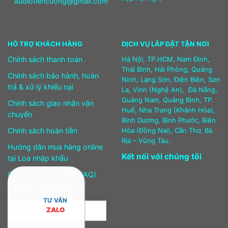
audiotiencuong@gmail.com
HỖ TRỢ KHÁCH HÀNG
DỊCH VỤ LẮP ĐẶT TẬN NƠI
Chính sách thanh toán
Hà Nội, TP.HCM, Nam Định,
Thái Bình, Hải Phòng, Quảng
Chính sách bảo hành, hoàn
Ninh, Lạng Sơn, Điện Biên, Sơn
trả & xử lý khiếu nại
La, Vinh (Nghệ An), Đà Nẵng,
Quảng Nam, Quảng Bình, TP.
Chính sách giao nhận vận
Huế, Nha Trang (Khánh Hòa),
chuyển
Bình Dương, Bình Phước, Biên
Chính sách hoàn tiền
Hòa (Đồng Nai), Cần Thơ, Bà
Rịa – Vũng Tàu.
Hướng dẫn mua hàng online
Kết nối với chúng tôi
tại Loa nhập khẩu
Câu hỏi thường gặp (FAQ)
ĐĂNG KÝ NHẬN TIN
TƯ VẤN
ZALO