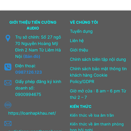
GIỚI THIỆU TIẾN CƯỜNG
VỀ CHÚNG TÔI
AUDIO
Tuyển dụng
Trụ sở chính: Số 27 ngõ
Liên hệ
70 Nguyễn Hoàng Mỹ
Đình 2 Nam Từ Liêm Hà
Giới thiệu
Nội
(Bản đồ)
Chính sách biên tập nội dung
Điện thoại:
Chính sách bảo mật thông tin
0987.126.123
khách hàng Cookie
Giấy phép đăng ký kinh
Policy/GDPR
doanh số:
Giờ mở cửa : 8 am – 6 pm Từ
0900994675
thứ 2 – 7
KIẾN THỨC
https://loanhapkhau.net/
Kiến thức về loa âm trần
Kiến thức về âm thanh phòng
họp hội nghị