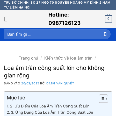
Bỏ
TRỤ SỞ CHÍNH: SỐ 27 NGÕ 70 NGUYỄN HOÀNG MỸ ĐÌNH 2 NAM
TỪ LIÊM HÀ NỘI
qua
Hotline:
nội
0
dung
0987126123
Tìm
kiếm:
Trang chủ
/
Kiến thức về loa âm trần
/
Loa âm trần công suất lớn cho không
gian rộng
ĐĂNG VÀO
20/03/2025
BỞI
ĐẶNG VĂN QUYẾT
Mục lục
2. Ưu Điểm Của Loa Âm Trần Công Suất Lớn
3. Ứng Dụng Của Loa Âm Trần Công Suất Lớn