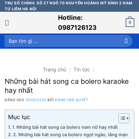
Bỏ
TRỤ SỞ CHÍNH: SỐ 27 NGÕ 70 NGUYỄN HOÀNG MỸ ĐÌNH 2 NAM
TỪ LIÊM HÀ NỘI
qua
Hotline:
nội
0
dung
0987126123
Tìm
kiếm:
Trang chủ
/
Tin tức
/
Những bài hát song ca bolero karaoke
hay nhất
ĐĂNG VÀO
10/03/2025
BỞI
ĐẶNG VĂN QUYẾT
Mục lục
1. Những bài hát song ca bolero nam nữ hay nhất
2. Những bài hát song ca bolero ngọt ngào, lãng mạn