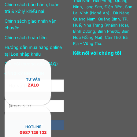
Thái Bình, Hải Phòng, Quảng
Chính sách bảo hành, hoàn
Ninh, Lạng Sơn, Điện Biên, Sơn
trả & xử lý khiếu nại
La, Vinh (Nghệ An), Đà Nẵng,
Quảng Nam, Quảng Bình, TP.
Chính sách giao nhận vận
Huế, Nha Trang (Khánh Hòa),
chuyển
Bình Dương, Bình Phước, Biên
Chính sách hoàn tiền
Hòa (Đồng Nai), Cần Thơ, Bà
Rịa – Vũng Tàu.
Hướng dẫn mua hàng online
Kết nối với chúng tôi
tại Loa nhập khẩu
Câu hỏi thường gặp (FAQ)
ĐĂNG KÝ NHẬN TIN
TƯ VẤN
ZALO
HOTLINE
0987 126 123