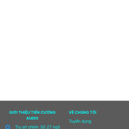
GIỚI THIỆU TIẾN CƯỜNG
VỀ CHÚNG TÔI
AUDIO
Tuyển dụng
Trụ sở chính: Số 27 ngõ