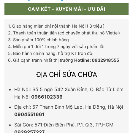
CAM KẾT - KUYẾN MÃI - ƯU ĐÃI
1. Giao hàng miễn phí nội thành Hà Nội ( 3 triệu )
2. Thanh toán thuận tiện (có chuyển phát thu hộ Viettel)
3. Sản phẩm 100% chính hãng
4. Miễn phí 1 đổi 1 trong 7 ngày với sản phẩm lỗi
5. Bảo hành chính hãng, hỗ trợ KT trọn đời
6. Giá cạnh tranh nhất thị trường
Hotline: 0932918555
ĐỊA CHỈ SỬA CHỮA
Hà Nội: Số 5 ngõ 542 Xuân Đỉnh, Q. Bắc Từ Liêm
Hà Nội
0966102336
Địa chỉ: 57 Thanh Bình Mộ Lao, Hà Đông, Hà Nội
0904551661
Sài Gòn: 571 Điện Biên Phủ, P.1, Q.3, TP.HCM
0929257227