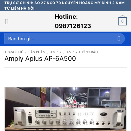
Bỏ
TRỤ SỞ CHÍNH: SỐ 27 NGÕ 70 NGUYỄN HOÀNG MỸ ĐÌNH 2 NAM
TỪ LIÊM HÀ NỘI
qua
Hotline:
nội
0
dung
0987126123
Tìm
kiếm:
TRANG CHỦ
/
SẢN PHẨM
/
AMPLY
/
AMPLY THÔNG BÁO
Amply Aplus AP-6A500