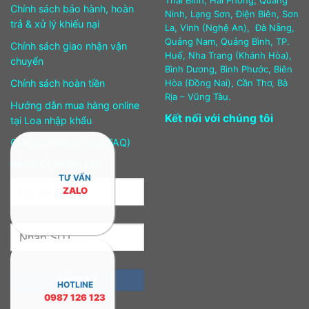
Thái Bình, Hải Phòng, Quảng
Chính sách bảo hành, hoàn
Ninh, Lạng Sơn, Điện Biên, Sơn
trả & xử lý khiếu nại
La, Vinh (Nghệ An), Đà Nẵng,
Quảng Nam, Quảng Bình, TP.
Chính sách giao nhận vận
Huế, Nha Trang (Khánh Hòa),
chuyển
Bình Dương, Bình Phước, Biên
Chính sách hoàn tiền
Hòa (Đồng Nai), Cần Thơ, Bà
Rịa – Vũng Tàu.
Hướng dẫn mua hàng online
Kết nối với chúng tôi
tại Loa nhập khẩu
Câu hỏi thường gặp (FAQ)
ĐĂNG KÝ NHẬN TIN
TƯ VẤN
ZALO
HOTLINE
0987 126 123