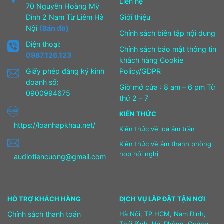
Liên hệ
70 Nguyễn Hoàng Mỹ
Đình 2 Nam Từ Liêm Hà
Giới thiệu
Nội
(Bản đồ)
Chính sách biên tập nội dung
Điện thoại:
Chính sách bảo mật thông tin
0987.126.123
khách hàng Cookie
Giấy phép đăng ký kinh
Policy/GDPR
doanh số:
Giờ mở cửa : 8 am – 6 pm Từ
0900994675
thứ 2 – 7
KIẾN THỨC
https://loanhapkhau.net/
Kiến thức về loa âm trần
Kiến thức về âm thanh phòng
họp hội nghị
audiotiencuong@gmail.com
HỖ TRỢ KHÁCH HÀNG
DỊCH VỤ LẮP ĐẶT TẬN NƠI
Chính sách thanh toán
Hà Nội, TP.HCM, Nam Định,