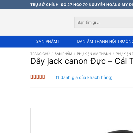
Bỏ
TRỤ SỞ CHÍNH: SỐ 27 NGÕ 70 NGUYỄN HOÀNG MỸ ĐÌ
qua
nội
Tìm
dung
kiếm:
SẢN PHẨM
DÀN ÂM THANH HỘI TRƯỜN
TRANG CHỦ
/
SẢN PHẨM
/
PHỤ KIỆN ÂM THANH
/
PHỤ KIỆN 
Dây jack canon Đực – Cái
(
1
đánh giá của khách hàng)
5
1
trên 5 dựa
trên
đánh
giá