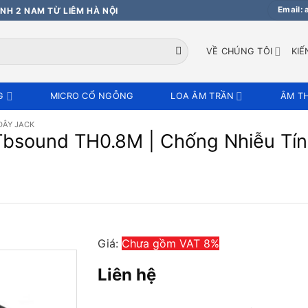
Email:
NH 2 NAM TỪ LIÊM HÀ NỘI
VỀ CHÚNG TÔI
KIẾ
G
MICRO CỔ NGỖNG
LOA ÂM TRẦN
ÂM T
DÂY JACK
 Tbsound TH0.8M | Chống Nhiễu Tín
Giá:
Chưa gồm VAT 8%
Liên hệ