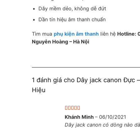
Dây mềm dẻo, không dễ đứt
Dần tín hiệu âm thanh chuẩn
Tìm mua
phụ kiện âm thanh
liên hệ
Hotline:
Nguyễn Hoàng – Hà Nội
1 đánh giá cho
Dây jack canon Đực 
Hiệu
Được xếp
Khánh Minh
–
06/10/2021
hạng
5
5 sao
Dây jack canon có dòng nào dà