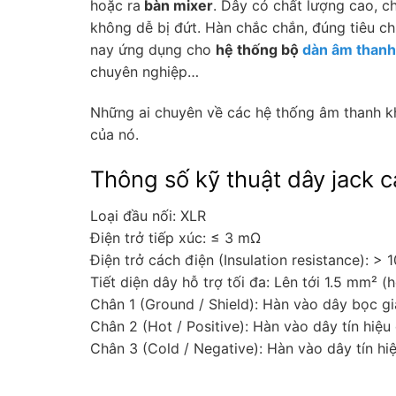
hoặc ra
bàn mixer
. Dây có chất lượng cao, c
không dễ bị đứt. Hàn chắc chắn, đúng tiêu ch
nay ứng dụng cho
hệ thống bộ
dàn âm thanh
chuyên nghiệp…
Những ai chuyên về các hệ thống âm thanh kh
của nó.
Thông số kỹ thuật dây jack 
Loại đầu nối: XLR
Điện trở tiếp xúc: ≤ 3 mΩ
Điện trở cách điện (Insulation resistance): > 
Tiết diện dây hỗ trợ tối đa: Lên tới 1.5 mm² 
Chân 1 (Ground / Shield): Hàn vào dây bọc gi
Chân 2 (Hot / Positive): Hàn vào dây tín hiệu
Chân 3 (Cold / Negative): Hàn vào dây tín hi