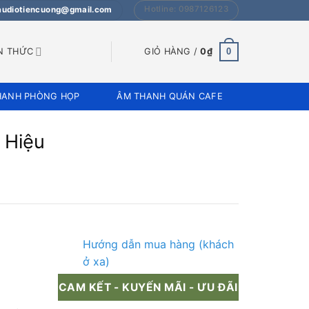
Hotline: 0987126123
 audiotiencuong@gmail.com
0
N THỨC
GIỎ HÀNG /
0
₫
HANH PHÒNG HỌP
ÂM THANH QUÁN CAFE
 Hiệu
Hướng dẫn mua hàng (khách
ở xa)
CAM KẾT - KUYẾN MÃI - ƯU ĐÃI