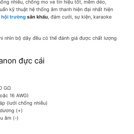
hống nhiễu, chống mo ve tín hiệu tốt, mềm dẻo,
uẩn kỹ thuật hệ thống âm thanh hiện đại nhất hiện
 hội trường
sân khấu
, đám cưới, sự kiện, karaoke
i nhìn bộ dây đều có thể đánh giá được chất lượng
canon đực cái
10 GΩ
(hoặc 16 AWG)
áp (lưới chống nhiễu)
 dương (+)
ệu âm (-)