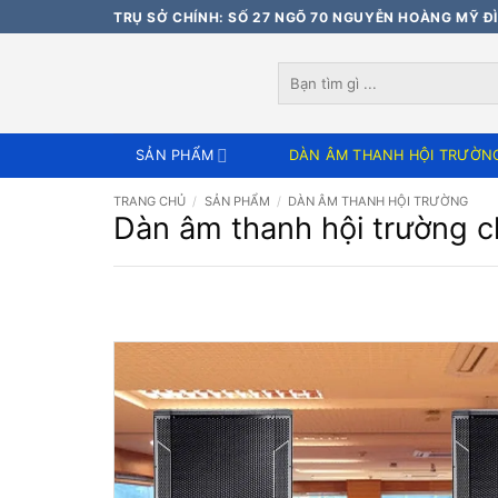
Bỏ
TRỤ SỞ CHÍNH: SỐ 27 NGÕ 70 NGUYỄN HOÀNG MỸ ĐÌ
qua
nội
Tìm
dung
kiếm:
SẢN PHẨM
DÀN ÂM THANH HỘI TRƯỜN
TRANG CHỦ
/
SẢN PHẨM
/
DÀN ÂM THANH HỘI TRƯỜNG
Dàn âm thanh hội trường c