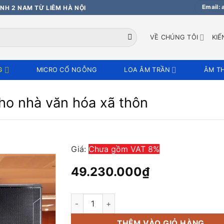
Email:
NH 2 NAM TỪ LIÊM HÀ NỘI
VỀ CHÚNG TÔI
KIẾ
G
MICRO CỔ NGỖNG
LOA ÂM TRẦN
ÂM T
ho nhà văn hóa xã thôn
Giá:
Chưa gồm VAT 8%
49.230.000
₫
Dàn âm thanh hội trường cho nhà văn hóa xã
THÊM VÀO GIỎ HÀNG