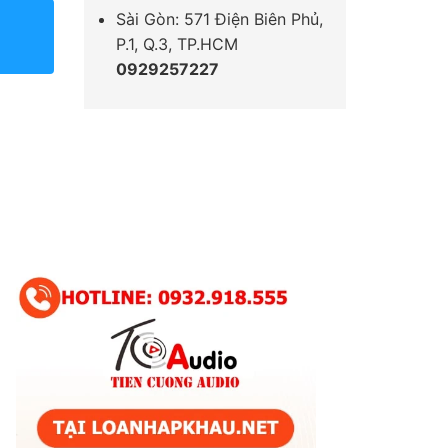
Sài Gòn: 571 Điện Biên Phủ,
P.1, Q.3, TP.HCM
0929257227