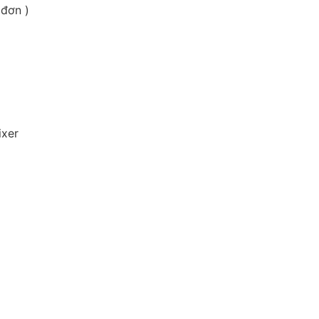
 đơn )
ixer