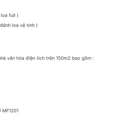
oa full )
ánh loa vệ tinh )
nhà văn hóa điện tích trên 150m2 bao gồm :
U MF1201