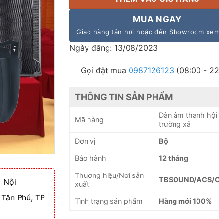
MUA NGAY
Giao hàng tận nơi hoặc đến Showroom xe
Ngày đăng: 13/08/2023
Gọi đặt mua
0987126123
(08:00 - 22
THÔNG TIN SẢN PHẨM
Dàn âm thanh hội
Mã hàng
trường xã
Đơn vị
Bộ
Bảo hành
12 tháng
Thương hiệu/Nơi sản
TBSOUND/ACS/C
 Nội
xuất
 Tân Phú, TP
Tình trạng sản phẩm
Hàng mới 100%