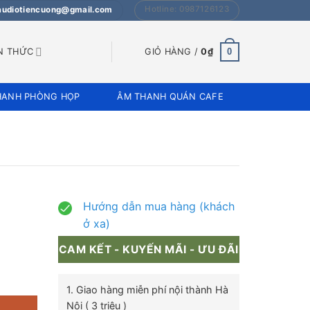
Hotline: 0987126123
 audiotiencuong@gmail.com
0
N THỨC
GIỎ HÀNG /
0
₫
HANH PHÒNG HỌP
ÂM THANH QUÁN CAFE
Hướng dẫn mua hàng (khách
ở xa)
CAM KẾT - KUYẾN MÃI - ƯU ĐÃI
 thôn số lượng
1. Giao hàng miễn phí nội thành Hà
Nội ( 3 triệu )