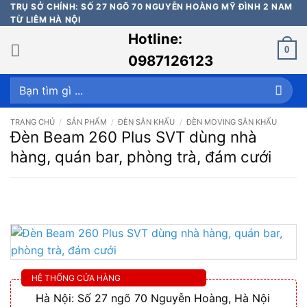
Bỏ
TRỤ SỞ CHÍNH: SỐ 27 NGÕ 70 NGUYỄN HOÀNG MỸ ĐÌNH 2 NAM
TỪ LIÊM HÀ NỘI
qua
Hotline:
nội
0
dung
0987126123
Tìm
kiếm:
TRANG CHỦ
/
SẢN PHẨM
/
ĐÈN SÂN KHẤU
/
ĐÈN MOVING SÂN KHẤU
Đèn Beam 260 Plus SVT dùng nhà
hàng, quán bar, phòng trà, đám cưới
HỆ THỐNG CỬA HÀNG
Hà Nội: Số 27 ngõ 70 Nguyễn Hoàng, Hà Nội