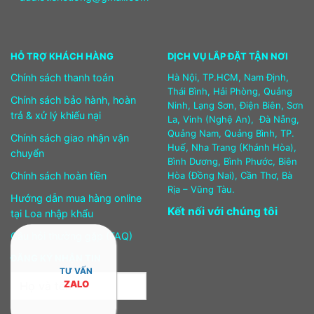
HỖ TRỢ KHÁCH HÀNG
DỊCH VỤ LẮP ĐẶT TẬN NƠI
Chính sách thanh toán
Hà Nội, TP.HCM, Nam Định,
Thái Bình, Hải Phòng, Quảng
Chính sách bảo hành, hoàn
Ninh, Lạng Sơn, Điện Biên, Sơn
trả & xử lý khiếu nại
La, Vinh (Nghệ An), Đà Nẵng,
Quảng Nam, Quảng Bình, TP.
Chính sách giao nhận vận
Huế, Nha Trang (Khánh Hòa),
chuyển
Bình Dương, Bình Phước, Biên
Chính sách hoàn tiền
Hòa (Đồng Nai), Cần Thơ, Bà
Rịa – Vũng Tàu.
Hướng dẫn mua hàng online
Kết nối với chúng tôi
tại Loa nhập khẩu
Câu hỏi thường gặp (FAQ)
ĐĂNG KÝ NHẬN TIN
TƯ VẤN
ZALO