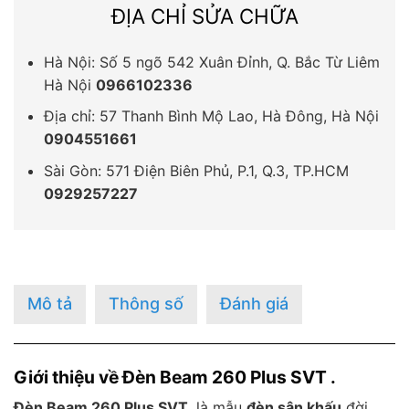
ĐỊA CHỈ SỬA CHỮA
Hà Nội: Số 5 ngõ 542 Xuân Đỉnh, Q. Bắc Từ Liêm
Hà Nội
0966102336
Địa chỉ: 57 Thanh Bình Mộ Lao, Hà Đông, Hà Nội
0904551661
Sài Gòn: 571 Điện Biên Phủ, P.1, Q.3, TP.HCM
0929257227
Mô tả
Thông số
Đánh giá
Giới thiệu về Đèn Beam 260 Plus SVT .
Đèn Beam 260 Plus SVT
là mẫu
đèn sân khấu
đời