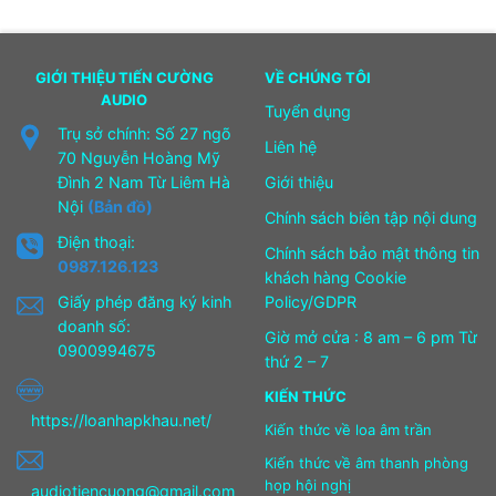
GIỚI THIỆU TIẾN CƯỜNG
VỀ CHÚNG TÔI
AUDIO
Tuyển dụng
Trụ sở chính: Số 27 ngõ
Liên hệ
70 Nguyễn Hoàng Mỹ
Đình 2 Nam Từ Liêm Hà
Giới thiệu
Nội
(Bản đồ)
Chính sách biên tập nội dung
Điện thoại:
Chính sách bảo mật thông tin
0987.126.123
khách hàng Cookie
Giấy phép đăng ký kinh
Policy/GDPR
doanh số:
Giờ mở cửa : 8 am – 6 pm Từ
0900994675
thứ 2 – 7
KIẾN THỨC
https://loanhapkhau.net/
Kiến thức về loa âm trần
Kiến thức về âm thanh phòng
họp hội nghị
audiotiencuong@gmail.com