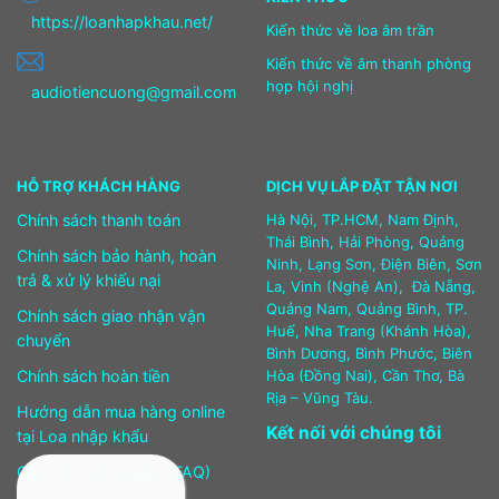
https://loanhapkhau.net/
Kiến thức về loa âm trần
Kiến thức về âm thanh phòng
họp hội nghị
audiotiencuong@gmail.com
HỖ TRỢ KHÁCH HÀNG
DỊCH VỤ LẮP ĐẶT TẬN NƠI
Chính sách thanh toán
Hà Nội, TP.HCM, Nam Định,
Thái Bình, Hải Phòng, Quảng
Chính sách bảo hành, hoàn
Ninh, Lạng Sơn, Điện Biên, Sơn
trả & xử lý khiếu nại
La, Vinh (Nghệ An), Đà Nẵng,
Quảng Nam, Quảng Bình, TP.
Chính sách giao nhận vận
Huế, Nha Trang (Khánh Hòa),
chuyển
Bình Dương, Bình Phước, Biên
Chính sách hoàn tiền
Hòa (Đồng Nai), Cần Thơ, Bà
Rịa – Vũng Tàu.
Hướng dẫn mua hàng online
Kết nối với chúng tôi
tại Loa nhập khẩu
Câu hỏi thường gặp (FAQ)