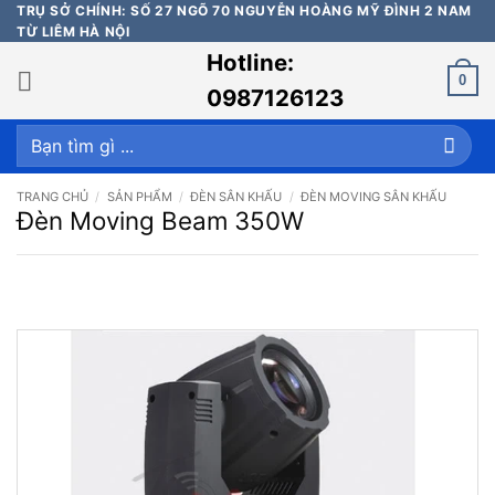
Bỏ
TRỤ SỞ CHÍNH: SỐ 27 NGÕ 70 NGUYỄN HOÀNG MỸ ĐÌNH 2 NAM
TỪ LIÊM HÀ NỘI
qua
Hotline:
nội
0
dung
0987126123
Tìm
kiếm:
TRANG CHỦ
/
SẢN PHẨM
/
ĐÈN SÂN KHẤU
/
ĐÈN MOVING SÂN KHẤU
Đèn Moving Beam 350W