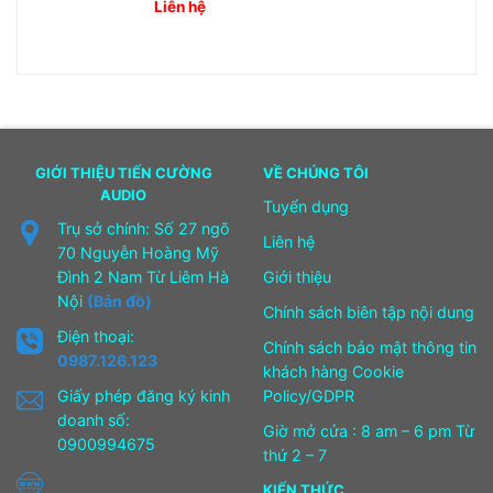
Liên hệ
GIỚI THIỆU TIẾN CƯỜNG
VỀ CHÚNG TÔI
AUDIO
Tuyển dụng
Trụ sở chính: Số 27 ngõ
Liên hệ
70 Nguyễn Hoàng Mỹ
Đình 2 Nam Từ Liêm Hà
Giới thiệu
Nội
(Bản đồ)
Chính sách biên tập nội dung
Điện thoại:
Chính sách bảo mật thông tin
0987.126.123
khách hàng Cookie
Giấy phép đăng ký kinh
Policy/GDPR
doanh số:
Giờ mở cửa : 8 am – 6 pm Từ
0900994675
thứ 2 – 7
KIẾN THỨC