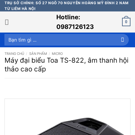
Bỏ
TRỤ SỞ CHÍNH: SỐ 27 NGÕ 70 NGUYỄN HOÀNG MỸ ĐÌNH 2 NAM
TỪ LIÊM HÀ NỘI
qua
Hotline:
nội
0
dung
0987126123
Tìm
kiếm:
TRANG CHỦ
/
SẢN PHẨM
/
MICRO
Máy đại biểu Toa TS-822, âm thanh hội
thảo cao cấp