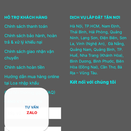
HỖ TRỢ KHÁCH HÀNG
DỊCH VỤ LẮP ĐẶT TẬN NƠI
Chính sách thanh toán
Hà Nội, TP.HCM, Nam Định,
Thái Bình, Hải Phòng, Quảng
Chính sách bảo hành, hoàn
Ninh, Lạng Sơn, Điện Biên, Sơn
trả & xử lý khiếu nại
La, Vinh (Nghệ An), Đà Nẵng,
Quảng Nam, Quảng Bình, TP.
Chính sách giao nhận vận
Huế, Nha Trang (Khánh Hòa),
chuyển
Bình Dương, Bình Phước, Biên
Chính sách hoàn tiền
Hòa (Đồng Nai), Cần Thơ, Bà
Rịa – Vũng Tàu.
Hướng dẫn mua hàng online
Kết nối với chúng tôi
tại Loa nhập khẩu
Câu hỏi thường gặp (FAQ)
ĐĂNG KÝ NHẬN TIN
TƯ VẤN
ZALO