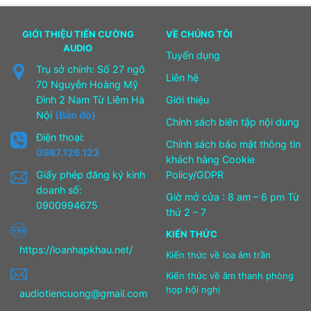
GIỚI THIỆU TIẾN CƯỜNG
VỀ CHÚNG TÔI
AUDIO
Tuyển dụng
Trụ sở chính: Số 27 ngõ
Liên hệ
70 Nguyễn Hoàng Mỹ
Đình 2 Nam Từ Liêm Hà
Giới thiệu
Nội
(Bản đồ)
Chính sách biên tập nội dung
Điện thoại:
Chính sách bảo mật thông tin
0987.126.123
khách hàng Cookie
Giấy phép đăng ký kinh
Policy/GDPR
doanh số:
Giờ mở cửa : 8 am – 6 pm Từ
0900994675
thứ 2 – 7
KIẾN THỨC
https://loanhapkhau.net/
Kiến thức về loa âm trần
Kiến thức về âm thanh phòng
họp hội nghị
audiotiencuong@gmail.com