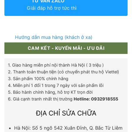
TƯ VẤN ZALO
Giải đáp hỗ trợ tức thì
Hướng dẫn mua hàng (khách ở xa)
CAM KẾT - KUYẾN MÃI - ƯU ĐÃI
1. Giao hàng miễn phí nội thành Hà Nội ( 3 triệu )
2. Thanh toán thuận tiện (có chuyển phát thu hộ Viettel)
3. Sản phẩm 100% chính hãng
4. Miễn phí 1 đổi 1 trong 7 ngày với sản phẩm lỗi
5. Bảo hành chính hãng, hỗ trợ KT trọn đời
6. Giá cạnh tranh nhất thị trường
Hotline: 0932918555
ĐỊA CHỈ SỬA CHỮA
Hà Nội: Số 5 ngõ 542 Xuân Đỉnh, Q. Bắc Từ Liêm