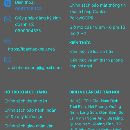
Điện thoại:
Chính sách bảo mật thông tin
0987.126.123
khách hàng Cookie
Giấy phép đăng ký kinh
Policy/GDPR
doanh số:
Giờ mở cửa : 8 am – 6 pm Từ
0900994675
thứ 2 – 7
KIẾN THỨC
https://loanhapkhau.net/
Kiến thức về loa âm trần
Kiến thức về âm thanh phòng
họp hội nghị
audiotiencuong@gmail.com
HỖ TRỢ KHÁCH HÀNG
DỊCH VỤ LẮP ĐẶT TẬN NƠI
Chính sách thanh toán
Hà Nội, TP.HCM, Nam Định,
Thái Bình, Hải Phòng, Quảng
Chính sách bảo hành, hoàn
Ninh, Lạng Sơn, Điện Biên, Sơn
trả & xử lý khiếu nại
La, Vinh (Nghệ An), Đà Nẵng,
Quảng Nam, Quảng Bình, TP.
Chính sách giao nhận vận
Huế, Nha Trang (Khánh Hòa),