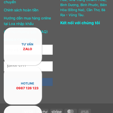
chuyển
Bình Dương, Bình Phước, Biên
Chính sách hoàn tiền
Hòa (Đồng Nai), Cần Thơ, Bà
Rịa – Vũng Tàu.
Hướng dẫn mua hàng online
Kết nối với chúng tôi
tại Loa nhập khẩu
Câu hỏi thường gặp (FAQ)
ĐĂNG KÝ NHẬN TIN
TƯ VẤN
ZALO
HOTLINE
0987 126 123
Visa
PayPal
Stripe
MasterCard
Cash