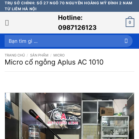
Bỏ
TRỤ SỞ CHÍNH: SỐ 27 NGÕ 70 NGUYỄN HOÀNG MỸ ĐÌNH 2 NAM
TỪ LIÊM HÀ NỘI
qua
Hotline:
nội
0
dung
0987126123
Tìm
kiếm:
TRANG CHỦ
/
SẢN PHẨM
/
MICRO
Micro cổ ngỗng Aplus AC 1010