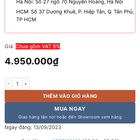
Hà Nội: Số 27 ngõ 70 Nguyễn Hoàng, Hà Nội
HCM: Số 37 Dương Khuê, P. Hiệp Tân, Q. Tân Phú,
TP HCM
Giá:
Chưa gồm VAT 8%
4.950.000
₫
Chính hãng - Micro cổ ngỗng không dây APU MW285 2 micro 
THÊM VÀO GIỎ HÀNG
MUA NGAY
Giao hàng tận nơi hoặc đến Showroom xem hàng
Ngày đăng: 13/09/2023