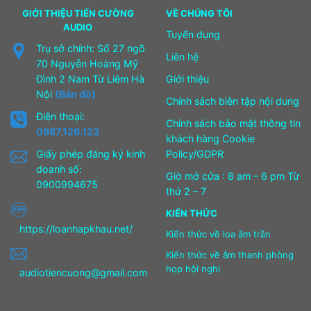
GIỚI THIỆU TIẾN CƯỜNG
VỀ CHÚNG TÔI
AUDIO
Tuyển dụng
Trụ sở chính: Số 27 ngõ
Liên hệ
70 Nguyễn Hoàng Mỹ
Đình 2 Nam Từ Liêm Hà
Giới thiệu
Nội
(Bản đồ)
Chính sách biên tập nội dung
Điện thoại:
Chính sách bảo mật thông tin
0987.126.123
khách hàng Cookie
Giấy phép đăng ký kinh
Policy/GDPR
doanh số:
Giờ mở cửa : 8 am – 6 pm Từ
0900994675
thứ 2 – 7
KIẾN THỨC
https://loanhapkhau.net/
Kiến thức về loa âm trần
Kiến thức về âm thanh phòng
họp hội nghị
audiotiencuong@gmail.com