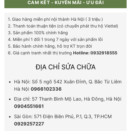
CAM KẾT - KUYẾN MÃI - ƯU ĐÃI
1. Giao hàng miễn phí nội thành Hà Nội ( 3 triệu )
2. Thanh toán thuận tiện (có chuyển phát thu hộ Viettel)
3. Sản phẩm 100% chính hãng
4. Miễn phí 1 đổi 1 trong 7 ngày với sản phẩm lỗi
5. Bảo hành chính hãng, hỗ trợ KT trọn đời
6. Giá cạnh tranh nhất thị trường
Hotline: 0932918555
ĐỊA CHỈ SỬA CHỮA
Hà Nội: Số 5 ngõ 542 Xuân Đỉnh, Q. Bắc Từ Liêm
Hà Nội
0966102336
Địa chỉ: 57 Thanh Bình Mộ Lao, Hà Đông, Hà Nội
0904551661
Sài Gòn: 571 Điện Biên Phủ, P.1, Q.3, TP.HCM
0929257227