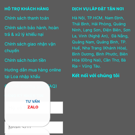
HỖ TRỢ KHÁCH HÀNG
DỊCH VỤ LẮP ĐẶT TẬN NƠI
Chính sách thanh toán
Hà Nội, TP.HCM, Nam Định,
Thái Bình, Hải Phòng, Quảng
Chính sách bảo hành, hoàn
Ninh, Lạng Sơn, Điện Biên, Sơn
trả & xử lý khiếu nại
La, Vinh (Nghệ An), Đà Nẵng,
Quảng Nam, Quảng Bình, TP.
Chính sách giao nhận vận
Huế, Nha Trang (Khánh Hòa),
chuyển
Bình Dương, Bình Phước, Biên
Chính sách hoàn tiền
Hòa (Đồng Nai), Cần Thơ, Bà
Rịa – Vũng Tàu.
Hướng dẫn mua hàng online
Kết nối với chúng tôi
tại Loa nhập khẩu
Câu hỏi thường gặp (FAQ)
ĐĂNG KÝ NHẬN TIN
TƯ VẤN
ZALO