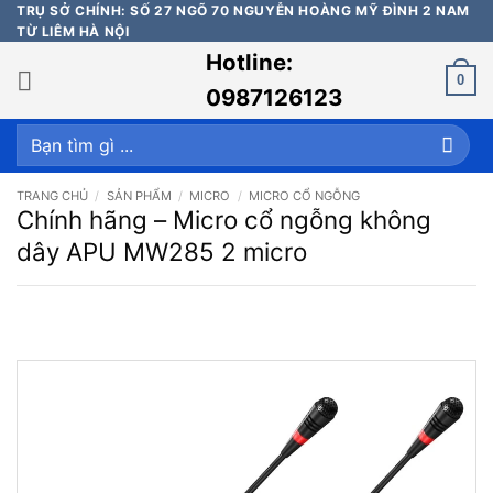
Bỏ
TRỤ SỞ CHÍNH: SỐ 27 NGÕ 70 NGUYỄN HOÀNG MỸ ĐÌNH 2 NAM
TỪ LIÊM HÀ NỘI
qua
Hotline:
nội
0
dung
0987126123
Tìm
kiếm:
TRANG CHỦ
/
SẢN PHẨM
/
MICRO
/
MICRO CỔ NGỖNG
Chính hãng – Micro cổ ngỗng không
dây APU MW285 2 micro