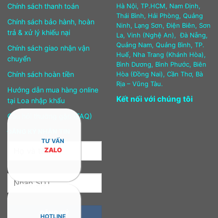
Chính sách thanh toán
Hà Nội, TP.HCM, Nam Định,
Thái Bình, Hải Phòng, Quảng
Chính sách bảo hành, hoàn
Ninh, Lạng Sơn, Điện Biên, Sơn
trả & xử lý khiếu nại
La, Vinh (Nghệ An), Đà Nẵng,
Quảng Nam, Quảng Bình, TP.
Chính sách giao nhận vận
Huế, Nha Trang (Khánh Hòa),
chuyển
Bình Dương, Bình Phước, Biên
Chính sách hoàn tiền
Hòa (Đồng Nai), Cần Thơ, Bà
Rịa – Vũng Tàu.
Hướng dẫn mua hàng online
Kết nối với chúng tôi
tại Loa nhập khẩu
Câu hỏi thường gặp (FAQ)
ĐĂNG KÝ NHẬN TIN
TƯ VẤN
ZALO
HOTLINE