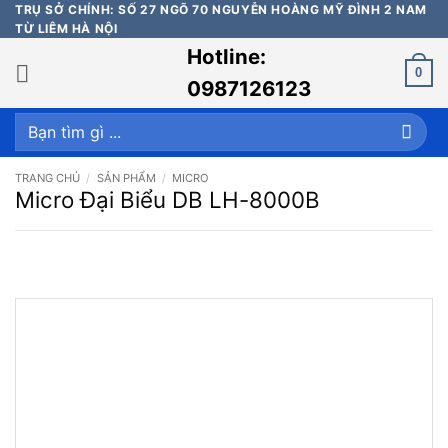
Bỏ
TRỤ SỞ CHÍNH: SỐ 27 NGÕ 70 NGUYỄN HOÀNG MỸ ĐÌNH 2 NAM
TỪ LIÊM HÀ NỘI
qua
Hotline:
nội
0
dung
0987126123
Tìm
kiếm:
TRANG CHỦ
/
SẢN PHẨM
/
MICRO
Micro Đại Biểu DB LH-8000B