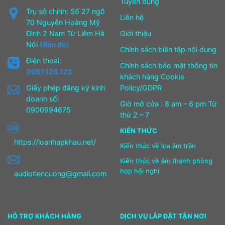
Tuyển dụng
Trụ sở chính: Số 27 ngõ
Liên hệ
70 Nguyễn Hoàng Mỹ
Đình 2 Nam Từ Liêm Hà
Giới thiệu
Nội
(Bản đồ)
Chính sách biên tập nội dung
Điện thoại:
Chính sách bảo mật thông tin
0987.126.123
khách hàng Cookie
Giấy phép đăng ký kinh
Policy/GDPR
doanh số:
Giờ mở cửa : 8 am – 6 pm Từ
0900994675
thứ 2 – 7
KIẾN THỨC
https://loanhapkhau.net/
Kiến thức về loa âm trần
Kiến thức về âm thanh phòng
họp hội nghị
audiotiencuong@gmail.com
HỖ TRỢ KHÁCH HÀNG
DỊCH VỤ LẮP ĐẶT TẬN NƠI