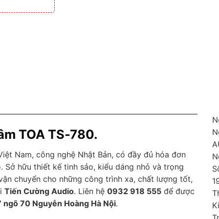
N
 tâm TOA TS-780.
N
A
 Việt Nam, công nghệ Nhật Bản, có đầy đủ hóa đơn
N
 Sở hữu thiết kế tinh sảo, kiểu dáng nhỏ và trọng
S
vận chuyển cho những công trình xa, chất lượng tốt,
1
ại
Tiến Cường Audio
. Liên hệ
0932 918 555
để được
T
7 ngõ 70 Nguyễn Hoàng Hà Nội
.
K
T