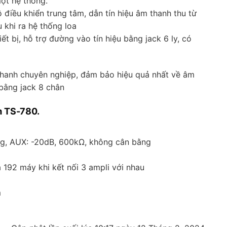
ột hệ thống.
điều khiển trung tâm, dẫn tín hiệu âm thanh thu từ
u khi ra hệ thống loa
t bị, hỗ trợ đường vào tín hiệu bằng jack 6 ly, có
 thanh chuyên nghiệp, đảm bảo hiệu quả nhất về âm
 bằng jack 8 chân
m TS-780.
ng, AUX: -20dB, 600kΩ, không cân bằng
a 192 máy khi kết nối 3 ampli với nhau
m