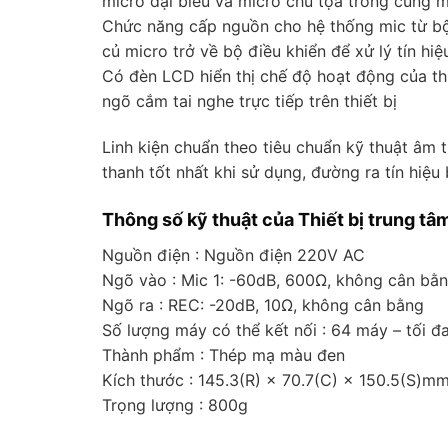
micro đại biểu và micro chủ tọa trong cùng m
Chức năng cấp nguồn cho hệ thống mic từ bộ 
củ micro trở về bộ điều khiển để xử lý tín hiệ
Có đèn LCD hiển thị chế độ hoạt động của thiế
ngõ cắm tai nghe trực tiếp trên thiết bị
Linh kiện chuẩn theo tiêu chuẩn kỹ thuật âm
thanh tốt nhất khi sử dụng, đường ra tín hiệu
Thông số kỹ thuật của Thiết bị trung tâ
Nguồn điện : Nguồn điện 220V AC
Ngõ vào : Mic 1: -60dB, 600Ω, không cân bằ
Ngõ ra : REC: -20dB, 10Ω, không cân bằng
Số lượng máy có thể kết nối : 64 máy – tối đ
Thành phẩm : Thép mạ màu đen
Kích thước : 145.3(R) × 70.7(C) × 150.5(S)m
Trọng lượng : 800g