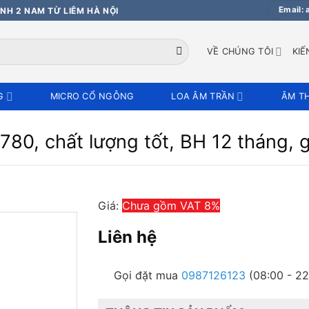
Email:
NH 2 NAM TỪ LIÊM HÀ NỘI
VỀ CHÚNG TÔI
KIẾ
G
MICRO CỔ NGỖNG
LOA ÂM TRẦN
ÂM T
780, chất lượng tốt, BH 12 tháng, g
Giá:
Chưa gồm VAT 8%
Liên hệ
Gọi đặt mua
0987126123
(08:00 - 22