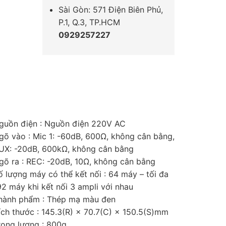
Sài Gòn: 571 Điện Biên Phủ,
P.1, Q.3, TP.HCM
0929257227
guồn điện : Nguồn điện 220V AC
gõ vào : Mic 1: -60dB, 600Ω, không cân bằng,
UX: -20dB, 600kΩ, không cân bằng
gõ ra : REC: -20dB, 10Ω, không cân bằng
ố lượng máy có thể kết nối : 64 máy – tối đa
92 máy khi kết nối 3 ampli với nhau
hành phẩm : Thép mạ màu đen
ích thước : 145.3(R) × 70.7(C) × 150.5(S)mm
rọng lượng : 800g