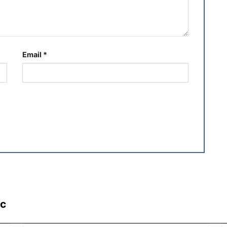
Email
*
ác