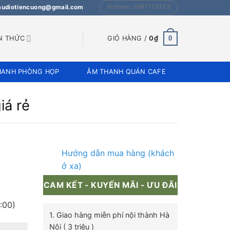
Hotline: 0987126123
 audiotiencuong@gmail.com
0
N THỨC
GIỎ HÀNG /
0
₫
HANH PHÒNG HỌP
ÂM THANH QUÁN CAFE
iá rẻ
Hướng dẫn mua hàng (khách
ở xa)
CAM KẾT - KUYẾN MÃI - ƯU ĐÃI
:00)
1. Giao hàng miễn phí nội thành Hà
Nội ( 3 triệu )