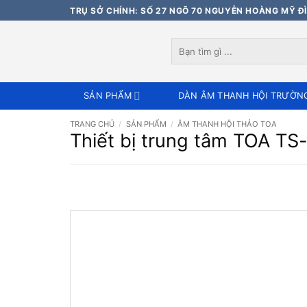
Bỏ
TRỤ SỞ CHÍNH: SỐ 27 NGÕ 70 NGUYỄN HOÀNG MỸ ĐÌ
qua
nội
Tìm
dung
kiếm:
SẢN PHẨM
DÀN ÂM THANH HỘI TRƯỜN
TRANG CHỦ
/
SẢN PHẨM
/
ÂM THANH HỘI THẢO TOA
Thiết bị trung tâm TOA TS-