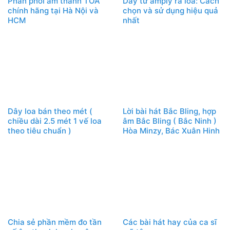
Phân phối âm thanh TOA
Dây từ amply ra loa: Cách
chính hãng tại Hà Nội và
chọn và sử dụng hiệu quả
HCM
nhất
Dây loa bán theo mét (
Lời bài hát Bắc Bling, hợp
chiều dài 2.5 mét 1 vế loa
âm Bắc Bling ( Bắc Ninh )
theo tiêu chuẩn )
Hòa Minzy, Bác Xuân Hinh
Chia sẻ phần mềm đo tần
Các bài hát hay của ca sĩ