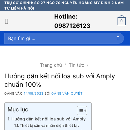
Bỏ
TRỤ SỞ CHÍNH: SỐ 27 NGÕ 70 NGUYỄN HOÀNG MỸ ĐÌNH 2 NAM
TỪ LIÊM HÀ NỘI
qua
Hotline:
nội
0
dung
0987126123
Tìm
kiếm:
Trang chủ
/
Tin tức
/
Hướng dẫn kết nối loa sub với Amply
chuẩn 100%
ĐĂNG VÀO
14/08/2023
BỞI
ĐẶNG VĂN QUYẾT
Mục lục
Hướng dẫn kết nối loa sub với Amply
Thiết bị cần và nhận diện thiết bị :