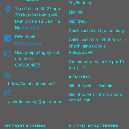
Tuyển dụng
Trụ sở chính: Số 27 ngõ
Liên hệ
70 Nguyễn Hoàng Mỹ
Đình 2 Nam Từ Liêm Hà
Giới thiệu
Nội
(Bản đồ)
Chính sách biên tập nội dung
Điện thoại:
Chính sách bảo mật thông tin
0987.126.123
khách hàng Cookie
Giấy phép đăng ký kinh
Policy/GDPR
doanh số:
Giờ mở cửa : 8 am – 6 pm Từ
0900994675
thứ 2 – 7
KIẾN THỨC
https://loanhapkhau.net/
Kiến thức về loa âm trần
Kiến thức về âm thanh phòng
họp hội nghị
audiotiencuong@gmail.com
HỖ TRỢ KHÁCH HÀNG
DỊCH VỤ LẮP ĐẶT TẬN NƠI