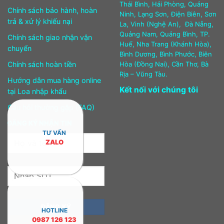
Thái Bình, Hải Phòng, Quảng
Chính sách bảo hành, hoàn
Ninh, Lạng Sơn, Điện Biên, Sơn
trả & xử lý khiếu nại
La, Vinh (Nghệ An), Đà Nẵng,
Quảng Nam, Quảng Bình, TP.
Chính sách giao nhận vận
Huế, Nha Trang (Khánh Hòa),
chuyển
Bình Dương, Bình Phước, Biên
Chính sách hoàn tiền
Hòa (Đồng Nai), Cần Thơ, Bà
Rịa – Vũng Tàu.
Hướng dẫn mua hàng online
Kết nối với chúng tôi
tại Loa nhập khẩu
Câu hỏi thường gặp (FAQ)
ĐĂNG KÝ NHẬN TIN
TƯ VẤN
ZALO
HOTLINE
0987 126 123