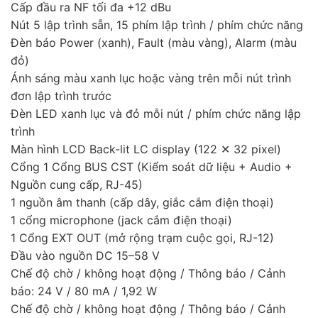
Cấp đầu ra NF tối đa +12 dBu
Nút 5 lập trình sẵn, 15 phím lập trình / phím chức năng
Đèn báo Power (xanh), Fault (màu vàng), Alarm (màu
đỏ)
Ánh sáng màu xanh lục hoặc vàng trên mỗi nút trình
đơn lập trình trước
Đèn LED xanh lục và đỏ mỗi nút / phím chức năng lập
trình
Màn hình LCD Back-lit LC display (122 ✕ 32 pixel)
Cổng 1 Cổng BUS CST (Kiểm soát dữ liệu + Audio +
Nguồn cung cấp, RJ-45)
1 nguồn âm thanh (cấp dây, giắc cắm điện thoại)
1 cổng microphone (jack cắm điện thoại)
1 Cổng EXT OUT (mở rộng trạm cuộc gọi, RJ-12)
Đầu vào nguồn DC 15–58 V
Chế độ chờ / không hoạt động / Thông báo / Cảnh
báo: 24 V / 80 mA / 1,92 W
Chế độ chờ / không hoạt động / Thông báo / Cảnh