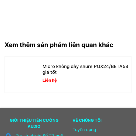
Xem thêm sản phẩm liên quan khác
Micro không dây shure PGX24/BETA58
giá tốt
Liên hệ
GIỚI THIỆU TIẾN CƯỜNG
VỀ CHÚNG TÔI
AUDIO
Tuyển dụng
Trụ sở chính: Số 27 ngõ