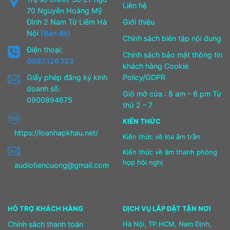
Liên hệ
70 Nguyễn Hoàng Mỹ
Đình 2 Nam Từ Liêm Hà
Giới thiệu
Nội
(Bản đồ)
Chính sách biên tập nội dung
Điện thoại:
Chính sách bảo mật thông tin
0987.126.123
khách hàng Cookie
Giấy phép đăng ký kinh
Policy/GDPR
doanh số:
Giờ mở cửa : 8 am – 6 pm Từ
0900994675
thứ 2 – 7
KIẾN THỨC
https://loanhapkhau.net/
Kiến thức về loa âm trần
Kiến thức về âm thanh phòng
họp hội nghị
audiotiencuong@gmail.com
HỖ TRỢ KHÁCH HÀNG
DỊCH VỤ LẮP ĐẶT TẬN NƠI
Chính sách thanh toán
Hà Nội, TP.HCM, Nam Định,