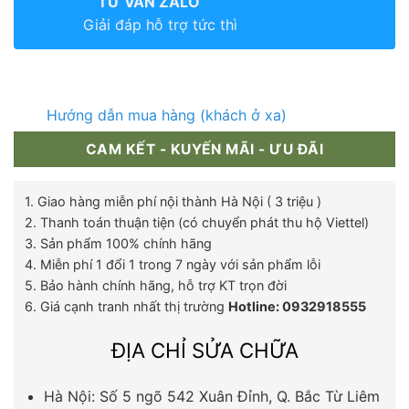
TƯ VẤN ZALO
Giải đáp hỗ trợ tức thì
Hướng dẫn mua hàng (khách ở xa)
CAM KẾT - KUYẾN MÃI - ƯU ĐÃI
1. Giao hàng miễn phí nội thành Hà Nội ( 3 triệu )
2. Thanh toán thuận tiện (có chuyển phát thu hộ Viettel)
3. Sản phẩm 100% chính hãng
4. Miễn phí 1 đổi 1 trong 7 ngày với sản phẩm lỗi
5. Bảo hành chính hãng, hỗ trợ KT trọn đời
6. Giá cạnh tranh nhất thị trường
Hotline: 0932918555
ĐỊA CHỈ SỬA CHỮA
Hà Nội: Số 5 ngõ 542 Xuân Đỉnh, Q. Bắc Từ Liêm