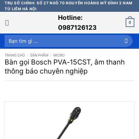
Bỏ
TRỤ SỞ CHÍNH: SỐ 27 NGÕ 70 NGUYỄN HOÀNG MỸ ĐÌNH 2 NAM
TỪ LIÊM HÀ NỘI
qua
Hotline:
nội
0
dung
0987126123
Tìm
kiếm:
TRANG CHỦ
/
SẢN PHẨM
/
MICRO
Bàn gọi Bosch PVA-15CST, âm thanh
thông báo chuyên nghiệp