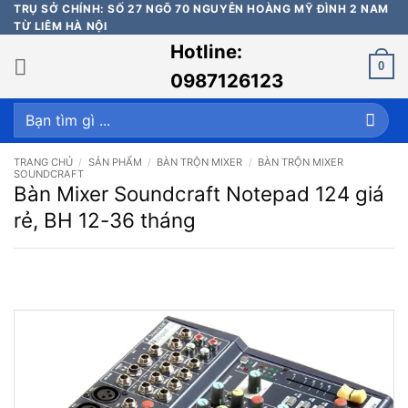
Bỏ
TRỤ SỞ CHÍNH: SỐ 27 NGÕ 70 NGUYỄN HOÀNG MỸ ĐÌNH 2 NAM
TỪ LIÊM HÀ NỘI
qua
Hotline:
nội
0
dung
0987126123
Tìm
kiếm:
TRANG CHỦ
/
SẢN PHẨM
/
BÀN TRỘN MIXER
/
BÀN TRỘN MIXER
SOUNDCRAFT
Bàn Mixer Soundcraft Notepad 124 giá
rẻ, BH 12-36 tháng