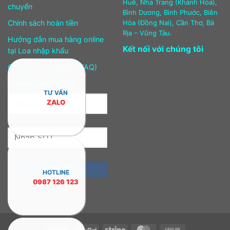
Huế, Nha Trang (Khánh Hòa),
chuyển
Bình Dương, Bình Phước, Biên
Chính sách hoàn tiền
Hòa (Đồng Nai), Cần Thơ, Bà
Rịa – Vũng Tàu.
Hướng dẫn mua hàng online
Kết nối với chúng tôi
tại Loa nhập khẩu
Câu hỏi thường gặp (FAQ)
ĐĂNG KÝ NHẬN TIN
TƯ VẤN
ZALO
HOTLINE
0987 126 123
Visa
PayPal
Stripe
MasterCard
Cash